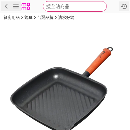
搜全站商品
商品
評價
詳情
規格
推薦
餐廚用品
鍋具
台灣品牌
清水好鍋