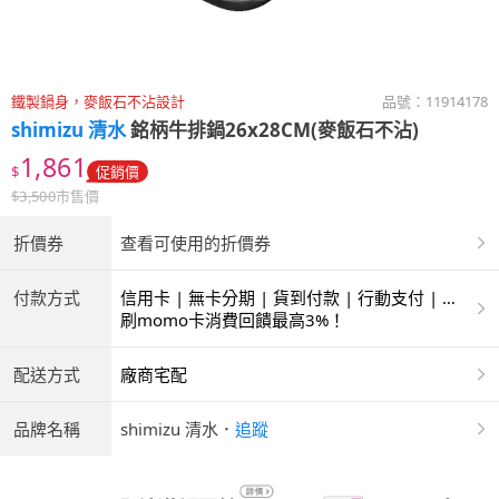
鐵製鍋身，麥飯石不沾設計
品號：
11914178
shimizu 清水
銘柄牛排鍋26x28CM(麥飯石不沾)
1,861
$
促銷價
$
3,500
市售價
折價券
查看可使用的折價券
付款方式
信用卡 | 無卡分期 | 貨到付款 | 行動支付 | 超
商付款 | ATM | 銀聯卡
刷momo卡消費回饋最高3%！
配送方式
廠商宅配
品牌名稱
shimizu 清水
．
追蹤