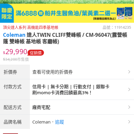
頂尖達人系列 高機能四季基地帳
品號：
11914235
Coleman
達人TWIN CLIFF雙峰帳 / CM-96047(露營帳
篷 雙峰帳 基地帳 客廳帳)
29,990
$
促銷價
$
34,200
市售價
折價券
查看可使用的折價券
付款方式
信用卡 | 無卡分期 | 行動支付 | 銀聯卡
刷momo卡消費回饋最高3%！
配送方式
廠商宅配
品牌名稱
Coleman
．
追蹤