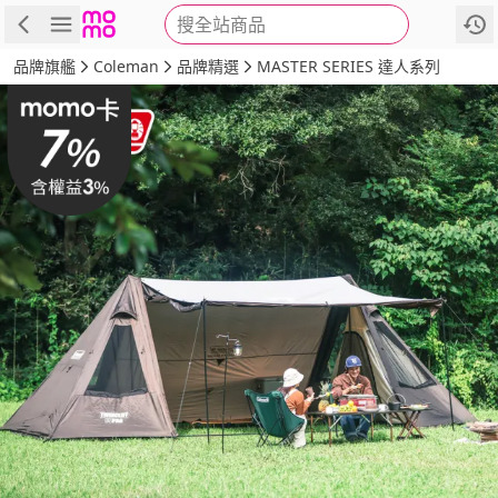
搜全站商品
商品
評價
詳情
規格
推薦
品牌旗艦
Coleman
品牌精選
MASTER SERIES 達人系列