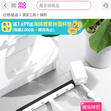
搜全站商品
商品
評價
詳情
規格
推薦
日用/紙品
清潔工具
掃把