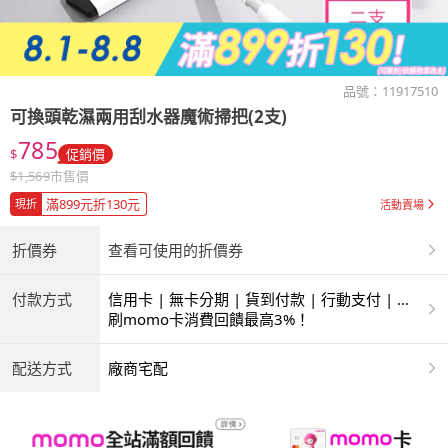
品號：
11917510
可換頭乾濕兩用刮水器魔術掃把(2支)
785
$
促銷價
$
1,569
市售價
滿899元折130元
現折
活動賣場
折價券
查看可使用的折價券
付款方式
信用卡 | 無卡分期 | 貨到付款 | 行動支付 | 超
商付款 | ATM | 銀聯卡
刷momo卡消費回饋最高3%！
配送方式
廠商宅配