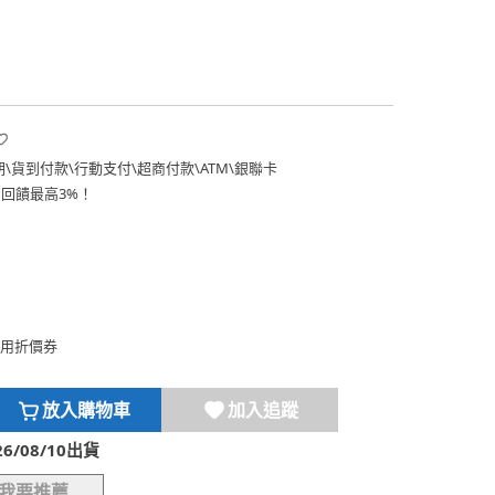
期
\
貨到付款
\
行動支付
\
超商付款
\
ATM
\
銀聯卡
費回饋最高3%！
用折價券
放入購物車
加入追蹤
/08/10出貨
我要推薦