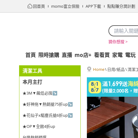
回首頁
momo富立保險
APP下載
點點賺分潤計劃
猜你想搜 >
首頁
限時搶購
直播
mo店+
看看買
家電
電玩
Home
\
日用/紙品
\
清潔
清潔工具
本月主打
★3M▼飆低必囤↘
★好神拖▼熱銷搶75折up↘
★花仙子x驅塵氏搶6折up↘
★OP▼全館4折up
台隆熱銷精選