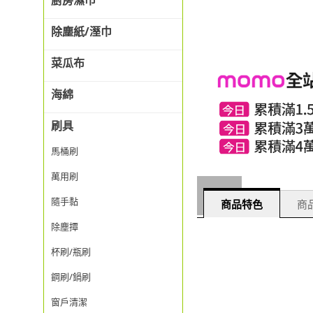
廚房濕巾
除塵紙/溼巾
菜瓜布
海綿
刷具
馬桶刷
萬用刷
隨手黏
商品特色
商品
除塵撢
杯刷/瓶刷
鋼刷/鍋刷
窗戶清潔