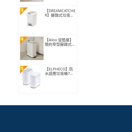
3
【DREAMCATCHE
R】腳踏式垃圾桶
15L(垃圾桶 垃圾
筒 帶蓋垃圾桶 掀
蓋垃圾桶 踩踏垃
圾桶 廁所廚房)
4
【ikloo 宜酷屋】
簡約窄型腳踏式垃
圾桶 加高款15L
(緩降功能 附提把
輕奢簡約)
5
【ELPHECO】防
水感應垃圾桶7公
升 ELPH5712