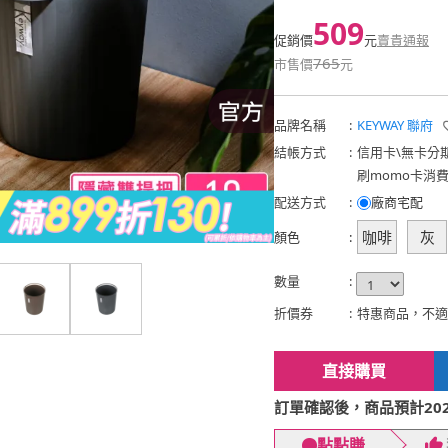
509
促銷價
元
賣貴通報
765
市售價
元
品牌名稱
:
KEYWAY 聯府
結帳方式
:
信用卡
\
無卡分
刷momo卡消
配送方式
:
廠商宅配
咖啡
灰
顏色
:
數量
:
折價券
:
特惠商品，不適
直接購買
訂單確認後，商品預計2026
點點賺