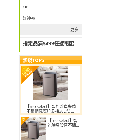
OP
好神拖
更多
指定品滿$499任選宅配
熱銷TOP5
【mo select】智能除臭殺菌
不鏽鋼感應垃圾桶30L(雙開
蓋/大容量/附充電電池/mo選)
2
【mo select】智
能除臭殺菌不鏽鋼
感應垃圾桶30L(雙
開蓋/大容量/附充
電電池)