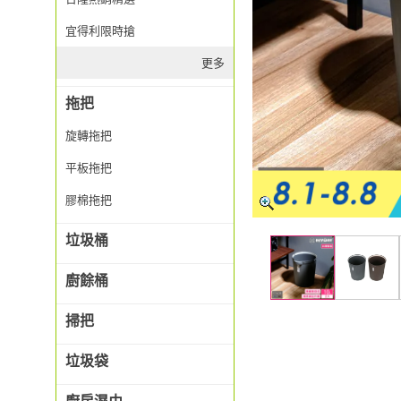
宜得利限時搶
更多
拖把
旋轉拖把
平板拖把
膠棉拖把
垃圾桶
廚餘桶
掃把
垃圾袋