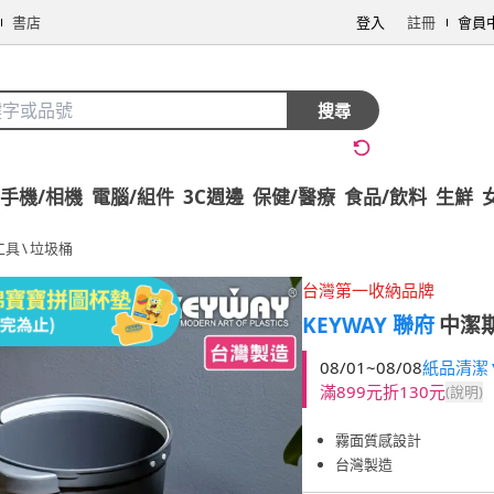
書店
登入
註冊
會員
搜尋
手機/相機
電腦/組件
3C週邊
保健/醫療
食品/飲料
生鮮
工具
\
垃圾桶
台灣第一收納品牌
KEYWAY 聯府
中潔斯
08/01~08/08
紙品清潔▼
滿899元折130元
(說明)
霧面質感設計
台灣製造