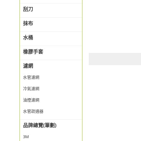
刮刀
抹布
水桶
橡膠手套
濾網
水管濾網
冷氣濾網
油煙濾網
水管疏通器
品牌總覽(筆劃)
3M