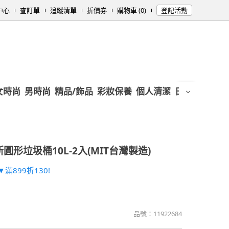
中心
查訂單
追蹤清單
折價券
購物車 (0)
登記活動
女時尚
男時尚
精品/飾品
彩妝保養
個人清潔
日用/紙品
母
圓形垃圾桶10L-2入(MIT台灣製造)
滿899折130!
品號：
11922684