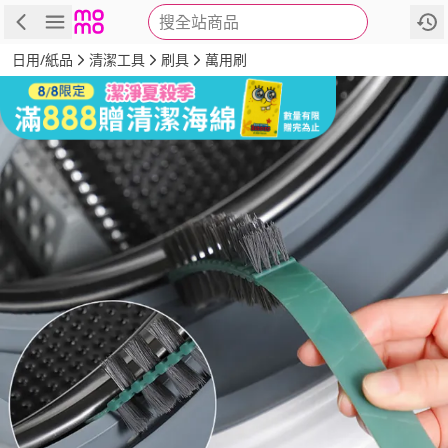
搜全站商品
商品
評價
詳情
規格
推薦
日用/紙品
清潔工具
刷具
萬用刷