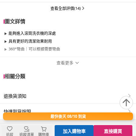
查看全部評價(14)
圖文詳情
能夠進入滾筒洗衣機的深處
具有更好的清潔效果耐用
360°彎曲｜可以根據需要彎曲
查看更多
商品規格
相關分類
適用於
浴室、陽台
退換貨須知
材質:PP、尼龍刷毛
尺寸:長60x寬2cm
快速到貨說明
產地:中國
最快後天 08/10 到貨
你是否知道，滾筒洗衣機裡暗藏的污垢和細菌？
加入購物車
直接購買
看似潔淨的滾筒內壁，其實可能藏污納垢。
追蹤
追蹤清單
購物車