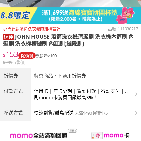
專門針對滾筒洗衣機的結構設計
品號：
11930217
JOHN HOUSE
滾筒洗衣機清潔刷 洗衣機內筒刷 內
壁刷 洗衣機槽縫刷 內缸刷(縫隙刷)
153
$
促銷價
總銷量>100
$
299
市售價
折價券
特惠商品，不適用折價券
付款方式
信用卡 | 無卡分期 | 貨到付款 | 行動支付 | 超
商付款 | ATM | 銀聯卡
刷momo卡消費回饋最高3%！
配送方式
快速到貨/離島配送
未滿$490 運費$75