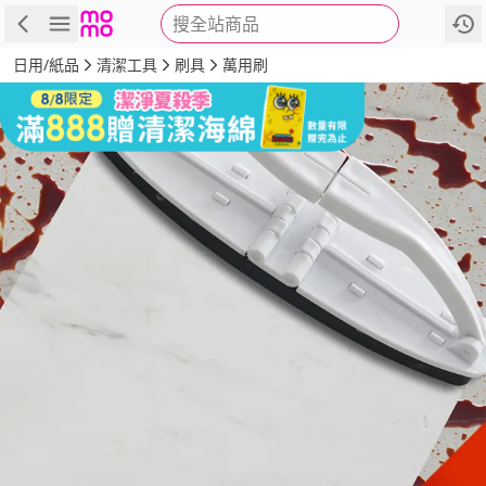
搜全站商品
商品
評價
詳情
規格
推薦
日用/紙品
清潔工具
刷具
萬用刷