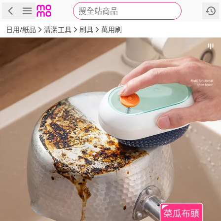
搜全站商品
商品
評價
詳情
規格
推薦
日用/紙品
清潔工具
刷具
萬用刷