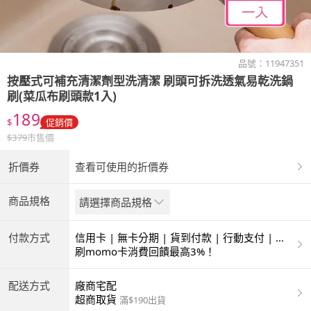
品號：
11947351
按壓式可補充清潔劑型洗清潔 刷頭可拆洗透氣易乾洗鍋
刷(菜瓜布刷頭款1入)
189
$
促銷價
$
379
市售價
折價券
查看可使用的折價券
商品規格
請選擇商品規格
付款方式
信用卡 | 無卡分期 | 貨到付款 | 行動支付 | 超
商付款 | ATM | 銀聯卡
刷momo卡消費回饋最高3%！
配送方式
廠商宅配
超商取貨
滿$190出貨