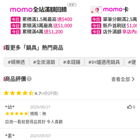
看更多「鍋具」熱門商品
#婦樂透
#全炭湯鍋
#本錢鋪
#IH爐適用鍋具
#健
商品評價
查看全部
4.7
(4則評價)
*幼*
2025/06/21
0
規格：無
目測一看就覺得品質好 令人喜歡
*素*
2025/05/07