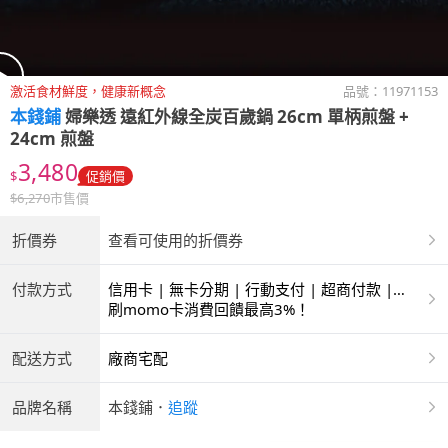
激活食材鮮度，健康新概念
品號：
11971153
本錢鋪
婦樂透 遠紅外線全炭百歲鍋 26cm 單柄煎盤 +
24cm 煎盤
3,480
$
促銷價
$
6,270
市售價
折價券
查看可使用的折價券
付款方式
信用卡 | 無卡分期 | 行動支付 | 超商付款 |
ATM | 銀聯卡
刷momo卡消費回饋最高3%！
配送方式
廠商宅配
品牌名稱
本錢鋪
．
追蹤