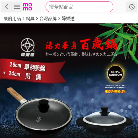
搜全站商品
商品
評價
詳情
規格
推薦
餐廚用品
鍋具
台灣品牌
婦樂透