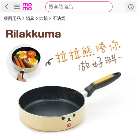
搜全站商品
商品
評價
詳情
規格
推薦
餐廚用品
鍋具
炒鍋
不沾鍋