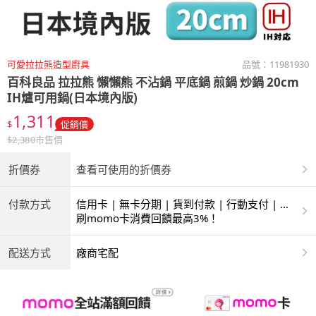
可愛拉拉熊造型廚具
品號：
11981930
百科良品
拉拉熊 懶懶熊 不沾鍋 平底鍋 煎鍋 炒鍋 20cm
IH爐可用鍋(日本境內版)
1,311
$
促銷價
$
2,380
市售價
折價券
查看可使用的折價券
付款方式
信用卡 | 無卡分期 | 貨到付款 | 行動支付 | 超
商付款 | ATM | 銀聯卡
刷momo卡消費回饋最高3%！
配送方式
廠商宅配