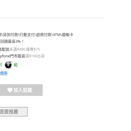
期
\
貨到付款
\
行動支付
\
超商付款
\
ATM
\
銀聯卡
費回饋最高3%！
島配送
未滿$490 運費$75
yfone門市取貨
滿$190出貨
於
組
5
價券
加入追蹤
我要推薦