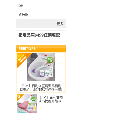
OP
好神拖
更多
指定品滿$499任選宅配
熱銷TOP5
【3M】百利浴室清潔馬桶刷
特惠組-小蘇打配方(任選一組)
2
【3M】百利替換
式馬桶刷升級款
補充包-15刷頭入
(薰衣草/香檸/無
香 可任選)