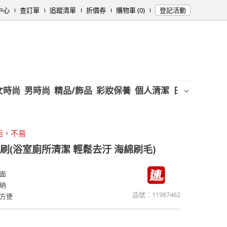
中心
查訂單
追蹤清單
折價券
購物車 (0)
登記活動
女時尚
男時尚
精品/飾品
彩妝保養
個人清潔
日用/紙品
母
垢，不易
刷(浴室廁所清潔 輕鬆去汙 海綿刷毛)
面
納
品號：
11987462
方便