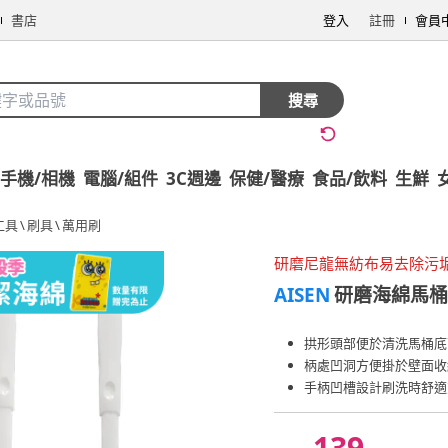
書店
登入
註冊
會員
搜尋
手機/相機
電腦/組件
3C週邊
保健/醫療
食品/飲料
生鮮
工具
\
刷具
\
萬用刷
研磨尼龍無紡布易去除污
AISEN
研磨海綿馬桶
拱形頭部便於清洗馬桶底
柄處凹洞方便掛於壁面收
手柄凹槽設計刷洗時舒適
139