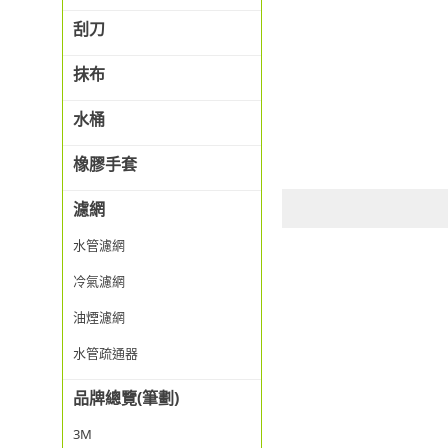
刮刀
抹布
水桶
橡膠手套
濾網
水管濾網
冷氣濾網
油煙濾網
水管疏通器
品牌總覽(筆劃)
3M