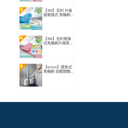
3
【3M】百利 升級
版替換式 馬桶刷
特惠組(可任選2
組)
4
【3M】百利替換
式馬桶刷升級款
補充包-5刷頭入
(薰衣草/香檸/無
香 可任選)
5
【ecoco】壁掛式
馬桶刷 自動開關
蓋 一次性拋棄式3
60°旋轉刷頭 浴室
廁所清潔 附8入刷
頭 替換補充包