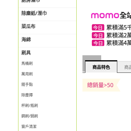
廚房濕巾
除塵紙/溼巾
菜瓜布
海綿
刷具
馬桶刷
商品特色
商品
萬用刷
總銷量>50
隨手黏
除塵撢
杯刷/瓶刷
鋼刷/鍋刷
窗戶清潔