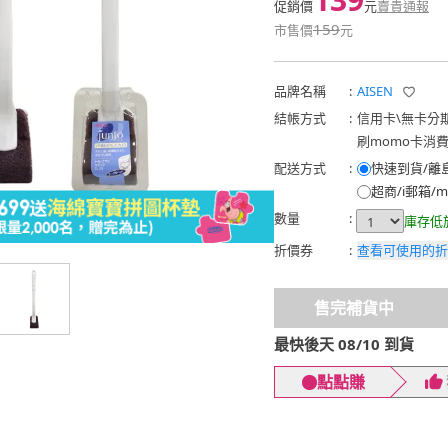
促銷價
元
賣貴通報
159
市售價
元
品牌名稱
:
AISEN
結帳方式
:
信用卡
\
無卡分
刷momo卡消
配送方式
:
快速到貨/離
超商/i郵箱/m
數量
:
庫存低
折價券
:
查看可使用的折
售完補貨中
最快後天 08/10 到貨
點點賺