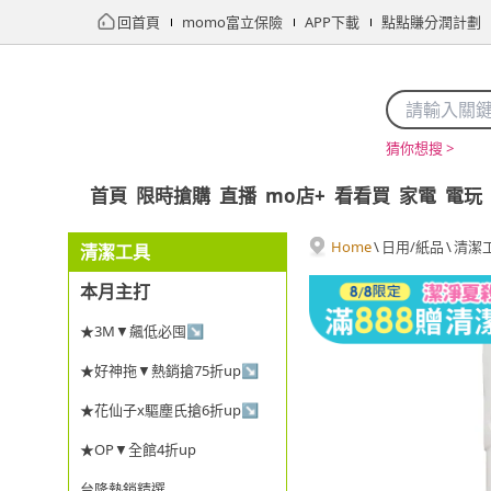
回首頁
momo富立保險
APP下載
點點賺分潤計劃
猜你想搜 >
首頁
限時搶購
直播
mo店+
看看買
家電
電玩
Home
\
日用/紙品
\
清潔
清潔工具
本月主打
★3M▼飆低必囤↘
★好神拖▼熱銷搶75折up↘
★花仙子x驅塵氏搶6折up↘
★OP▼全館4折up
台隆熱銷精選