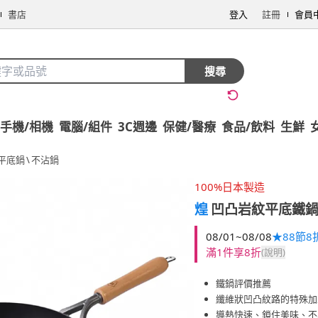
書店
登入
註冊
會員
搜尋
手機/相機
電腦/組件
3C週邊
保健/醫療
食品/飲料
生鮮
平底鍋
\
不沾鍋
100%日本製造
煌
凹凸岩紋平底鐵鍋2
08/01~08/08
★88節8
滿1件享8折
(說明)
鐵鍋評價推薦
纖維狀凹凸紋路的特殊加
導熱快速、鎖住美味、不