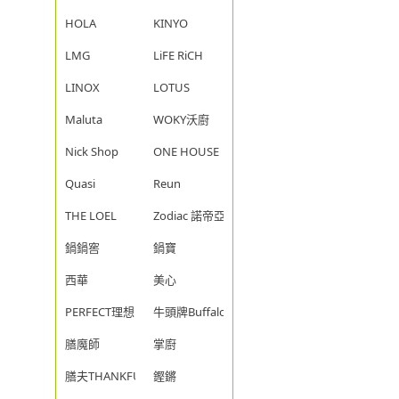
HOLA
KINYO
LMG
LiFE RiCH
LINOX
LOTUS
Maluta
WOKY沃廚
Nick Shop
ONE HOUSE
Quasi
Reun
THE LOEL
Zodiac 諾帝亞
鍋鍋窖
鍋寶
西華
美心
PERFECT理想
牛頭牌Buffalo
膳魔師
掌廚
膳夫THANKFUL
鏗鏘