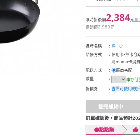
2,384
限時折後價
元
賣
2,980
促銷價
元
品牌名稱
:
煌
結帳方式
:
信用卡
\
無卡分
刷momo卡消
配送方式
:
廠商宅配
數量
:
庫存低
折價券
:
查看可使用的折
售完補貨中
訂單確認後，商品預計2026
點點賺