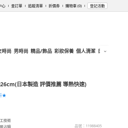
中心
查訂單
追蹤清單
折價券
購物車 (0)
登記活動
女時尚
男時尚
精品/飾品
彩妝保養
個人清潔
日用/紙品
母
6cm(日本製造 評價推薦 導熱快速)
折★
工技術
品號：
11988405
易沾鍋