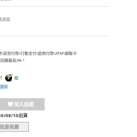
貴通報
期
\
貨到付款
\
行動支付
\
超商付款
\
ATM
\
銀聯卡
費回饋最高3%！
於
組
2
價券
加入追蹤
/08/10出貨
我要推薦