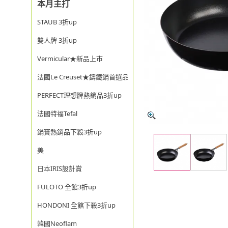
本月主打
STAUB 3折up
雙人牌 3折up
Vermicular★新品上市
法國Le Creuset★鑄鐵鍋首選品牌
PERFECT理想牌熱銷品3折up
法國特福Tefal
鍋寶熱銷品下殺3折up
美
日本IRIS設計賞
FULOTO 全館3折up
HONDONI 全館下殺3折up
韓國Neoflam