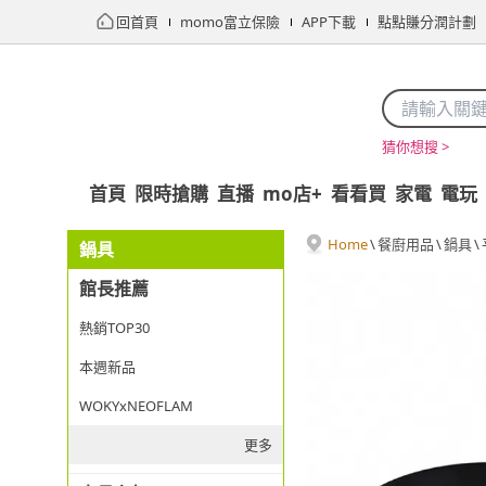
回首頁
momo富立保險
APP下載
點點賺分潤計劃
猜你想搜 >
首頁
限時搶購
直播
mo店+
看看買
家電
電玩
Home
\
餐廚用品
\
鍋具
\
鍋具
館長推薦
熱銷TOP30
本週新品
WOKYxNEOFLAM
更多