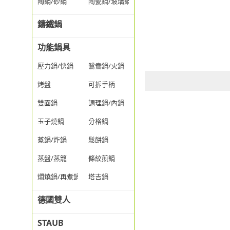
陶鍋/砂鍋
陶瓷鍋/玻璃鍋/透明鍋
鑄鐵鍋
功能鍋具
壓力鍋/快鍋
鴛鴦鍋/火鍋
烤盤
可拆手柄
雙面鍋
調理鍋/內鍋
玉子燒鍋
分格鍋
蒸鍋/炸鍋
鬆餅鍋
蒸盤/蒸籠
條紋煎鍋
燜燒鍋/再煮鍋
塔吉鍋
德國雙人
STAUB