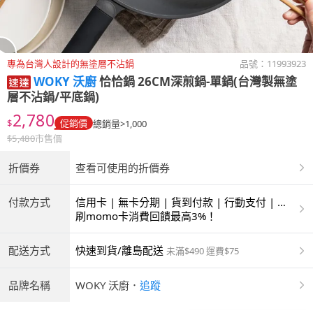
專為台灣人設計的無塗層不沾鍋
品號：
11993923
WOKY 沃廚
恰恰鍋 26CM深煎鍋-單鍋(台灣製無塗
層不沾鍋/平底鍋)
2,780
$
促銷價
總銷量>1,000
$
5,480
市售價
折價券
查看可使用的折價券
付款方式
信用卡 | 無卡分期 | 貨到付款 | 行動支付 | 超
商付款 | ATM | 銀聯卡
刷momo卡消費回饋最高3%！
配送方式
快速到貨/離島配送
未滿$490 運費$75
品牌名稱
WOKY 沃廚
．
追蹤