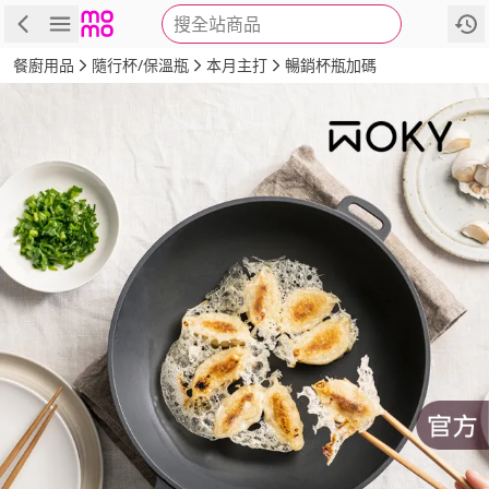
搜全站商品
商品
評價
詳情
規格
推薦
餐廚用品
隨行杯/保溫瓶
本月主打
暢銷杯瓶加碼