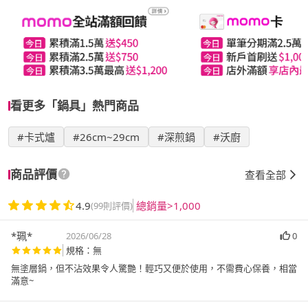
看更多「鍋具」熱門商品
#卡式爐
#26cm~29cm
#深煎鍋
#沃廚
商品評價
查看全部
4.9
總銷量>1,000
(99則評價)
*珮*
2026/06/28
0
規格：無
無塗層鍋，但不沾效果令人驚艷！輕巧又便於使用，不需費心保養，相當
滿意~