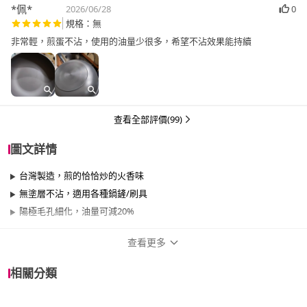
*佩*
2026/06/28
0
規格：無
非常輕，煎蛋不沾，使用的油量少很多，希望不沾效果能持續
查看全部評價(99)
圖文詳情
台灣製造，煎的恰恰炒的火香味
無塗層不沾，適用各種鍋鏟/刷具
陽極毛孔細化，油量可減20%
查看更多
商品規格
相關分類
品牌名稱
WOKY 沃廚