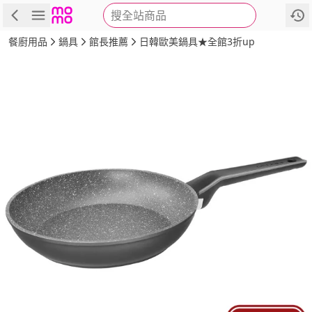
搜全站商品
商品
評價
詳情
規格
推薦
餐廚用品
鍋具
館長推薦
日韓歐美鍋具★全館3折up