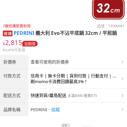
7層結構堅實耐用
品號：
12000681
PEDRINI
義大利 Evo不沾平底鍋 32cm / 平煎鍋
2,815
$
促銷價
$
3,470
市售價
折價券
查看可使用的折價券
付款方式
信用卡 | 無卡分期 | 貨到付款 | 行動支付 | 超
商付款 | ATM | 銀聯卡
刷momo卡消費回饋最高3%！
配送方式
快速到貨/離島配送
未滿$490 運費$75
品牌名稱
PEDRINI
．
追蹤