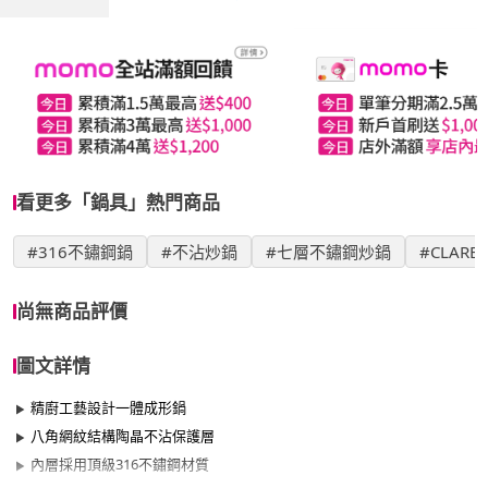
看更多「鍋具」熱門商品
#316不鏽鋼鍋
#不沾炒鍋
#七層不鏽鋼炒鍋
#CLARE
尚無商品評價
圖文詳情
精廚工藝設計一體成形鍋
八角網紋結構陶晶不沾保護層
內層採用頂級316不鏽鋼材質