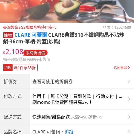
臺灣製造SGS檢驗合格使用安心
品號：
12024689
CLARE 可蕾爾
CLARE典鑽316不鏽鋼陶晶不沾炒
鍋-36cm-單柄-附蓋(炒鍋)
2,108
$
限時折後價
$
2,480
促銷價
$
3,000
市售價
滿1件享85折
現折
活動賣場
折價券
查看可使用的折價券
付款方式
信用卡 | 無卡分期 | 貨到付款 | 行動支付 | 超
商付款 | ATM | 銀聯卡
刷momo卡消費回饋最高3%！
配送方式
快速到貨/離島配送
未滿$490 運費$75
品牌名稱
CLARE 可蕾爾
．
追蹤