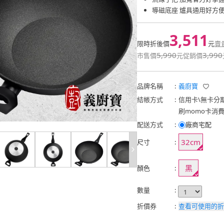
導磁底座 爐具通用好方
3,511
限時折後價
元
賣
5,990
3,990
市售價
元
促銷價
品牌名稱
:
義廚寶
結帳方式
:
信用卡
\
無卡分
刷momo卡消
配送方式
:
廠商宅配
32cm
尺寸
:
黑
顏色
:
數量
:
折價券
:
查看可使用的折