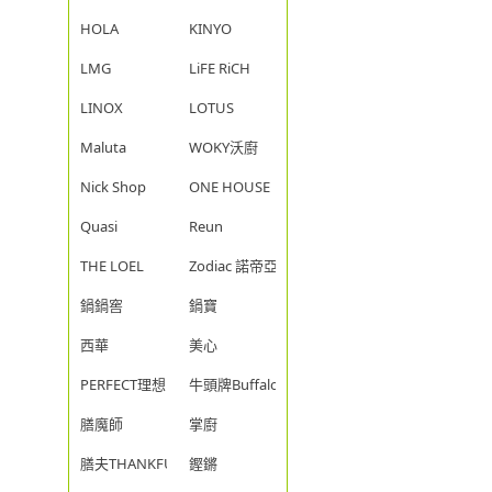
HOLA
KINYO
LMG
LiFE RiCH
LINOX
LOTUS
Maluta
WOKY沃廚
Nick Shop
ONE HOUSE
Quasi
Reun
THE LOEL
Zodiac 諾帝亞
鍋鍋窖
鍋寶
西華
美心
PERFECT理想
牛頭牌Buffalo
膳魔師
掌廚
膳夫THANKFUL
鏗鏘