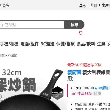
書店
登入
註冊
會員
搜尋
手機/相機
電腦/組件
3C週邊
保健/醫療
食品/飲料
生鮮
炒鍋
\
不沾鍋
最新3D立體易潔塗層
義廚寶
義大利製維圖
用)
08/01~08/08
★88節
滿1件享88折
(說明)
耐刮升級 易潔不沾好料
流線手把 加寬省力好掌