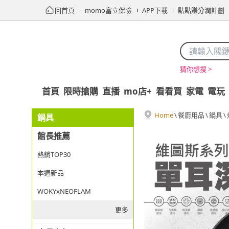
回首頁
momo富立保險
APP下載
點點賺分潤計劃
猜你想搜 >
首頁
限時搶購
直播
mo店+
看看買
家電
電玩
Home
\
餐廚用品
\
鍋具
\
鍋具
館長推薦
熱銷TOP30
本週新品
WOKYxNEOFLAM
更多