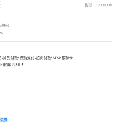
品號：
12030330
便
貴通報
元
期
\
貨到付款
\
行動支付
\
超商付款
\
ATM
\
銀聯卡
費回饋最高3%！
價券