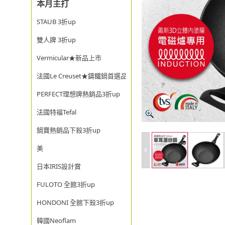
本月主打
STAUB 3折up
雙人牌 3折up
Vermicular★新品上市
法國Le Creuset★鑄鐵鍋首選品牌
PERFECT理想牌熱銷品3折up
法國特福Tefal
鍋寶熱銷品下殺3折up
美
日本IRIS設計賞
FULOTO 全館3折up
HONDONI 全館下殺3折up
韓國Neoflam