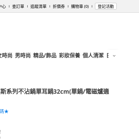
中心
查訂單
追蹤清單
折價券
購物車 (0)
登記活動
女時尚
男時尚
精品/飾品
彩妝保養
個人清潔
日用/紙品
母
斯系列不沾鍋單耳鍋32cm(單鍋/電磁爐適
加碼★
理
握