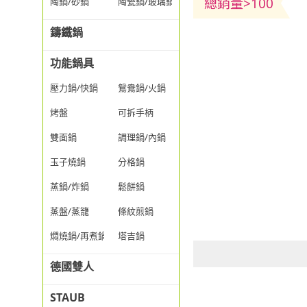
總銷量>100
陶鍋/砂鍋
陶瓷鍋/玻璃鍋/透明鍋
鑄鐵鍋
功能鍋具
壓力鍋/快鍋
鴛鴦鍋/火鍋
烤盤
可拆手柄
雙面鍋
調理鍋/內鍋
玉子燒鍋
分格鍋
蒸鍋/炸鍋
鬆餅鍋
蒸盤/蒸籠
條紋煎鍋
燜燒鍋/再煮鍋
塔吉鍋
德國雙人
STAUB