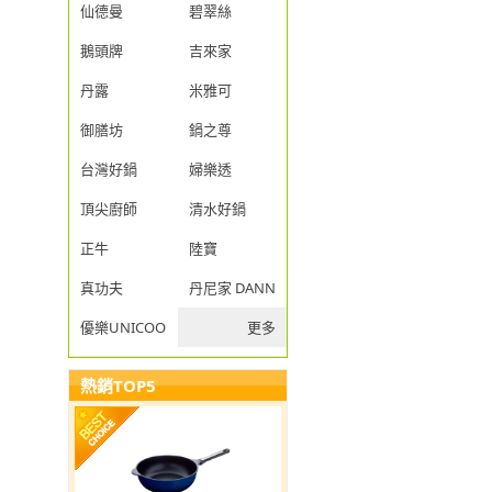
仙德曼
碧翠絲
鵝頭牌
吉來家
丹露
米雅可
御膳坊
鍋之尊
台灣好鍋
婦樂透
頂尖廚師
清水好鍋
正牛
陸寶
真功夫
丹尼家 DANNY JIA
優樂UNICOOK
更多
熱銷TOP5