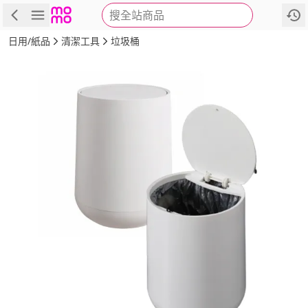
搜全站商品
商品
評價
詳情
規格
推薦
日用/紙品
清潔工具
垃圾桶