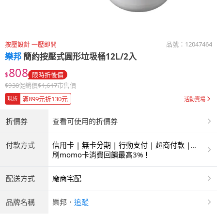
按壓設計 一壓即開
品號：
12047464
樂邦
簡約按壓式圓形垃圾桶12L/2入
808
$
限時折後價
$
938
促銷價
$
1,617
市售價
滿899元折130元
現折
活動賣場
折價券
查看可使用的折價券
付款方式
信用卡 | 無卡分期 | 行動支付 | 超商付款 |
ATM | 銀聯卡
刷momo卡消費回饋最高3%！
配送方式
廠商宅配
品牌名稱
樂邦
．
追蹤