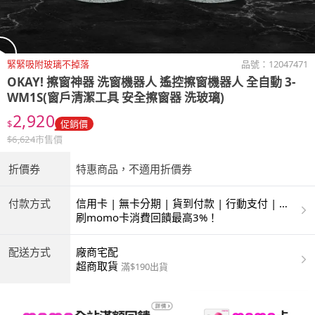
緊緊吸附玻璃不掉落
品號：
12047471
OKAY!
擦窗神器 洗窗機器人 遙控擦窗機器人 全自動 3-
WM1S(窗戶清潔工具 安全擦窗器 洗玻璃)
2,920
$
促銷價
$
6,624
市售價
折價券
特惠商品，不適用折價券
付款方式
信用卡 | 無卡分期 | 貨到付款 | 行動支付 | 超
商付款 | ATM | 銀聯卡
刷momo卡消費回饋最高3%！
配送方式
廠商宅配
超商取貨
滿$190出貨