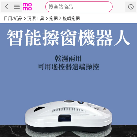
搜全站商品
商品
評價
詳情
規格
推薦
日用/紙品
清潔工具
拖把
旋轉拖把