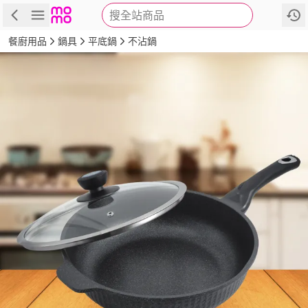
搜全站商品
商品
評價
詳情
規格
推薦
餐廚用品
鍋具
平底鍋
不沾鍋