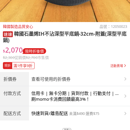
韓國製造品質安心
品號：
12050023
韓國石墨烯IH不沾深型平底鍋-32cm-附蓋(深型平底
鍋)
2,070
$
限時折後價
$
2,300
促銷價
$
2,700
市售價
滿1件享9折
現折
活動賣場
折價券
查看可使用的折價券
付款方式
信用卡 | 無卡分期 | 貨到付款 | 行動支付 | 超
商付款 | ATM | 銀聯卡
刷momo卡消費回饋最高3%！
配送方式
快速到貨/離島配送
未滿$490 運費$75