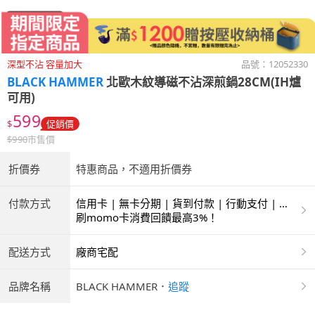
深型不沾 容量加大
品號：
12052330
BLACK HAMMER
北歐木紋導磁不沾深煎鍋28CM(IH爐
可用)
599
$
促銷價
$
990
市售價
折價券
特惠商品，不適用折價券
付款方式
信用卡 | 無卡分期 | 貨到付款 | 行動支付 | 超
商付款 | ATM | 銀聯卡
刷momo卡消費回饋最高3%！
配送方式
廠商宅配
品牌名稱
BLACK HAMMER
．
追蹤