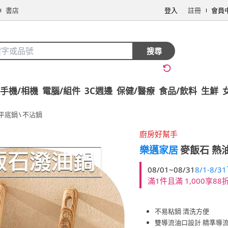
書店
登入
註冊
會員
搜尋
手機/相機
電腦/組件
3C週邊
保健/醫療
食品/飲料
生鮮
平底鍋
\
不沾鍋
廚房好幫手
樂邁家居
麥飯石 熱油
08/01~08/31
8/1-8/
滿1件且滿 1,000享88
不易粘鍋 清洗方便
雙導流油口設計 精準導