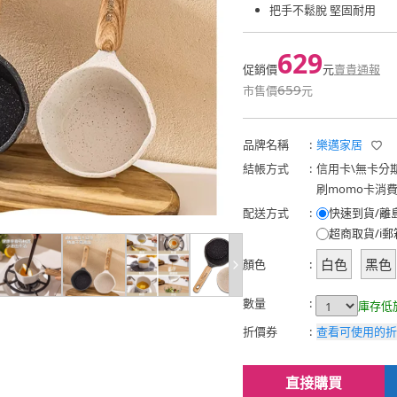
把手不鬆脫 堅固耐用
629
促銷價
元
賣貴通報
659
市售價
元
品牌名稱
:
樂邁家居
結帳方式
:
信用卡
\
無卡分
刷momo卡消
配送方式
:
快速到貨/離
超商取貨/i郵
白色
黑色
顏色
:
數量
:
庫存低
折價券
:
查看可使用的折
直接購買