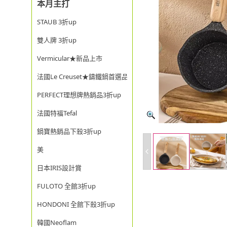
本月主打
STAUB 3折up
雙人牌 3折up
Vermicular★新品上市
法國Le Creuset★鑄鐵鍋首選品牌
PERFECT理想牌熱銷品3折up
法國特福Tefal
鍋寶熱銷品下殺3折up
美
日本IRIS設計賞
FULOTO 全館3折up
HONDONI 全館下殺3折up
韓國Neoflam