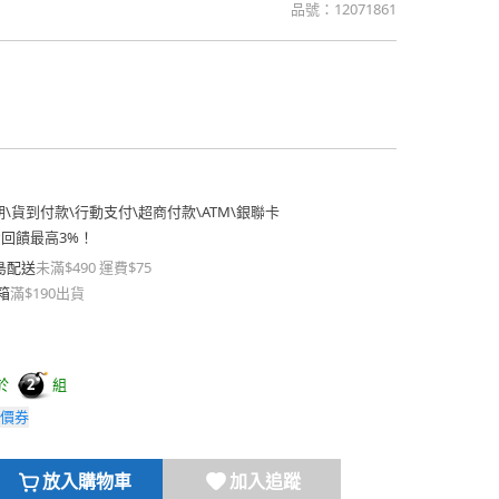
品號：
12071861
期
\
貨到付款
\
行動支付
\
超商付款
\
ATM
\
銀聯卡
費回饋最高3%！
島配送
未滿$490 運費$75
箱
滿$190出貨
於
組
2
價券
放入購物車
加入追蹤