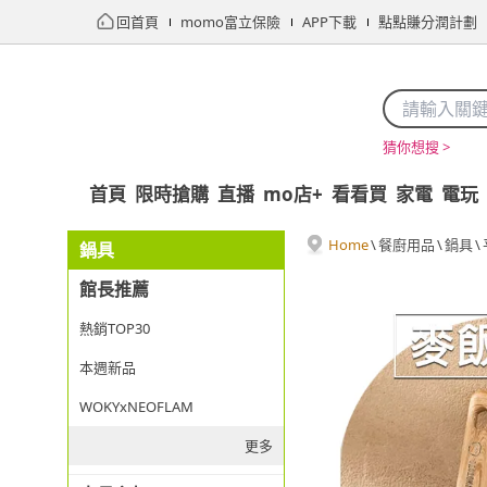
回首頁
momo富立保險
APP下載
點點賺分潤計劃
猜你想搜 >
首頁
限時搶購
直播
mo店+
看看買
家電
電玩
Home
\
餐廚用品
\
鍋具
\
鍋具
館長推薦
熱銷TOP30
本週新品
WOKYxNEOFLAM
更多