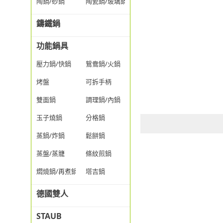
陶鍋/砂鍋
陶瓷鍋/玻璃鍋/透明鍋
鑄鐵鍋
功能鍋具
壓力鍋/快鍋
鴛鴦鍋/火鍋
烤盤
可拆手柄
雙面鍋
調理鍋/內鍋
玉子燒鍋
分格鍋
蒸鍋/炸鍋
鬆餅鍋
蒸盤/蒸籠
條紋煎鍋
燜燒鍋/再煮鍋
塔吉鍋
德國雙人
STAUB