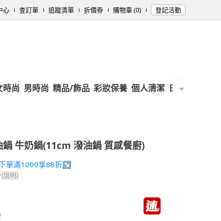
中心
查訂單
追蹤清單
折價券
購物車 (0)
登記活動
女時尚
男時尚
精品/飾品
彩妝保養
個人清潔
日用/紙品
母
鍋 牛奶鍋(11cm 潑油鍋 質感餐廚)
31下單滿1000享88折↘
折
(說明)
流