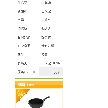
仙德曼
碧翠絲
鵝頭牌
吉來家
丹露
米雅可
御膳坊
鍋之尊
台灣好鍋
婦樂透
頂尖廚師
清水好鍋
正牛
陸寶
真功夫
丹尼家 DANNY JIA
優樂UNICOOK
更多
熱銷TOP5