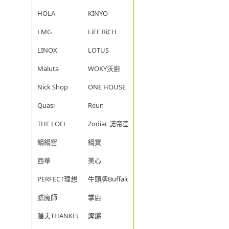
HOLA
KINYO
LMG
LiFE RiCH
LINOX
LOTUS
Maluta
WOKY沃廚
Nick Shop
ONE HOUSE
Quasi
Reun
THE LOEL
Zodiac 諾帝亞
鍋鍋窖
鍋寶
西華
美心
PERFECT理想
牛頭牌Buffalo
膳魔師
掌廚
膳夫THANKFUL
鏗鏘