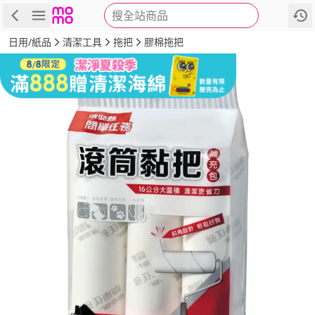
搜全站商品
商品
評價
詳情
規格
推薦
日用/紙品
清潔工具
拖把
膠棉拖把