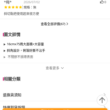
*梅*
2026/07/02
0
規格：無
斜切黏把使用起來很方便
查看全部評價(67)
圖文詳情
16cmx75周大面積+大容量
斜角設計，俐落好撕不沾手
不殘膠不損壞表面
查看更多
商品規格
相關分類
品牌名稱
IBL 依必朗
退換貨須知
適用於
臥室、客廳
快速到貨說明