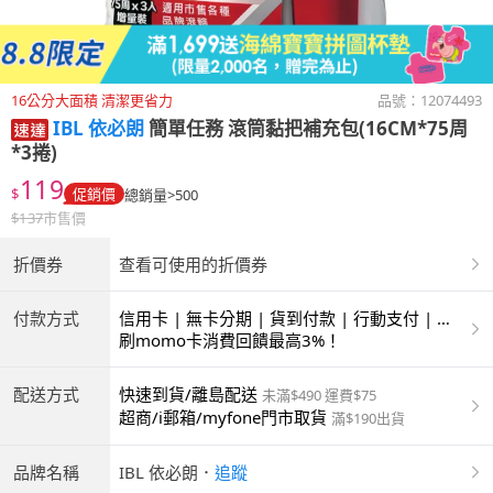
16公分大面積 清潔更省力
品號：
12074493
IBL 依必朗
簡單任務 滾筒黏把補充包(16CM*75周
*3捲)
119
$
促銷價
總銷量>500
$
137
市售價
折價券
查看可使用的折價券
付款方式
信用卡 | 無卡分期 | 貨到付款 | 行動支付 | 超
商付款 | ATM | 銀聯卡
刷momo卡消費回饋最高3%！
配送方式
快速到貨/離島配送
未滿$490 運費$75
超商/i郵箱/myfone門市取貨
滿$190出貨
品牌名稱
IBL 依必朗
．
追蹤