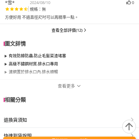
*雪*
2024/08/10
0
規格：無
方便好用 不過直徑尺吋可以再精準一點。
查看全部評價(12)
圖文詳情
有效防蟑防蟲.防止毛髮菜渣堵塞
高級不鏽鋼材質.排水口專用
濾網置於排水口內.排水順暢
查看更多
商品規格
相關分類
品牌名稱
AXIS 艾克思
退換貨須知
適用於
浴室、廚房、餐廳
快速到貨說明