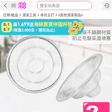
搜全站商品
商品
評價
詳情
規格
推薦
日用/紙品
清潔工具
本月主打
x其他清潔用品x