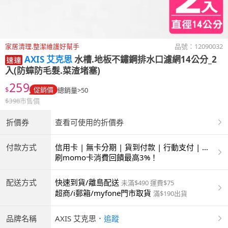
家居清理.整潔維護好幫手
品號：
12090032
AXIS 艾克思
水槽.地板不鏽鋼排水口濾網14公分_2
入(防蟑防毛髮.菜渣堵塞)
259
$
促銷價
總銷量>50
$
398
市售價
折價券
查看可使用的折價券
付款方式
信用卡 | 無卡分期 | 貨到付款 | 行動支付 | 超
商付款 | ATM | 銀聯卡
刷momo卡消費回饋最高3%！
配送方式
快速到貨/離島配送
未滿$490 運費$75
超商/i郵箱/myfone門市取貨
滿$190出貨
品牌名稱
AXIS 艾克思
．
追蹤