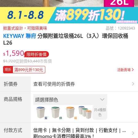
掀蓋式設計，可阻隔異味
品號：
12092343
KEYWAY 聯府
分類附蓋垃圾桶26L（3入）環保回收桶
L26
1,590
$
限時折後價
$
1,720
促銷價
$
3,440
市售價
滿899元折130元
現折
活動賣場
折價券
查看可使用的折價券
商品規格
請選擇顏色
共4種
顏
色
付款方式
信用卡 | 無卡分期 | 貨到付款 | 行動支付 | 超
商付款 | ATM | 銀聯卡
刷momo卡消費回饋最高3%！