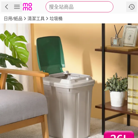
搜全站商品
商品
評價
詳情
規格
推薦
日用/紙品
清潔工具
垃圾桶