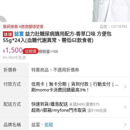
醫師推薦 6週適醣穩營養
品號：
12119793
益富
益力壯糖尿病適用配方-香草口味 方便包
55g*24入(血糖代謝異常、需低GI飲食者)
1,500
$
促銷價
總銷量>100
$
1,700
市售價
折價券
特惠商品，不適用折價券
付款方式
信用卡 | 無卡分期 | 貨到付款 | 行動支付 | 超
商付款 | ATM | 銀聯卡
刷momo卡消費回饋最高3%！
配送方式
快速到貨/離島配送
未滿$490 運費$75
超商/i郵箱/myfone門市取貨
滿$190出貨
品牌名稱
益富
．
追蹤