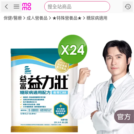
搜全站商品
商品
評價
詳情
規格
推薦
保健/醫療
成人營養品
★特殊營養品★
糖尿病適用