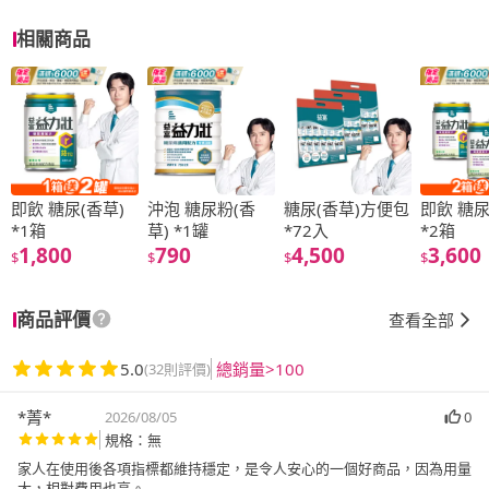
相關商品
即飲 糖尿(香草)
沖泡 糖尿粉(香
糖尿(香草)方便包
即飲 糖尿
*1箱
草) *1罐
*72入
*2箱
1,800
790
4,500
3,600
$
$
$
$
商品評價
查看全部
5.0
總銷量>100
(32則評價)
*菁*
2026/08/05
0
規格：無
家人在使用後各項指標都維持穩定，是令人安心的一個好商品，因為用量
大，相對費用也高。