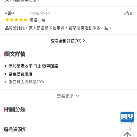
*菁*
2026/07/10
0
規格：無
品質沒話說，家人是長期的使用者，希望優惠活動能多一點。
查看全部評價(32)
圖文詳情
添加高吸收率 口比 啶甲酸鉻
富含膳食纖維
蛋白質占總熱量20%
查看更多
商品規格
相關分類
品牌名稱
益富
退換貨須知
品牌系列
益力壯