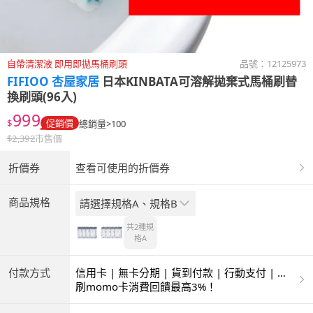
自帶清潔液 即用即拋馬桶刷頭
品號：
12125973
FIFIOO 杏屋家居
日本KINBATA可溶解拋棄式馬桶刷替
換刷頭(96入)
999
$
促銷價
總銷量>100
$
2,392
市售價
折價券
查看可使用的折價券
商品規格
請選擇規格A、規格B
共2種
規
格A
付款方式
信用卡 | 無卡分期 | 貨到付款 | 行動支付 | 超
商付款 | ATM | 銀聯卡
刷momo卡消費回饋最高3%！