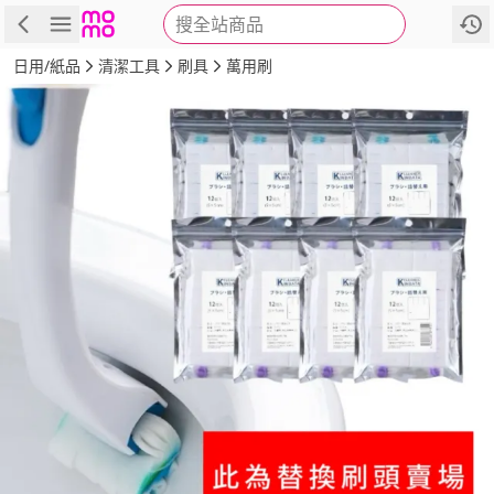
搜全站商品
商品
評價
詳情
規格
推薦
日用/紙品
清潔工具
刷具
萬用刷