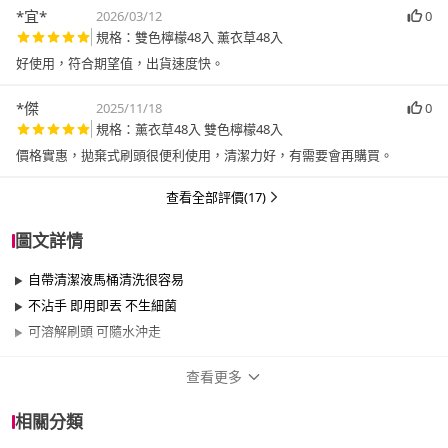
*宜*
2026/03/12
0
規格：雙色檸檬48入 薰衣草48入
好使用，符合期望值，出貨速度快。
*傑
2025/11/18
0
規格：薰衣草48入 雙色檸檬48入
價格實惠，拋棄式刷頭很便利使用，清潔力好，有需要會再購買。
查看全部評價(17)
圖文詳情
自帶清潔液馬桶清洗很容易
不沾手 即用即丟 不生細菌
可溶解刷頭 可隨水沖走
查看更多
商品規格
相關分類
品牌名稱
FIFIOO 杏屋家居