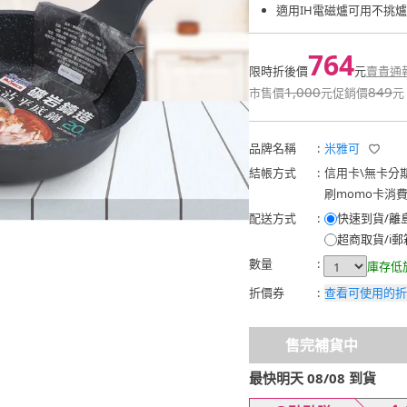
適用IH電磁爐可用不挑
764
限時折後價
元
賣貴通
1,000
849
市售價
元
促銷價
元
品牌名稱
:
米雅可
結帳方式
:
信用卡
\
無卡分
刷momo卡消
配送方式
:
快速到貨/離
超商取貨/i郵
數量
:
庫存低
折價券
:
查看可使用的折
售完補貨中
最快明天 08/08 到貨