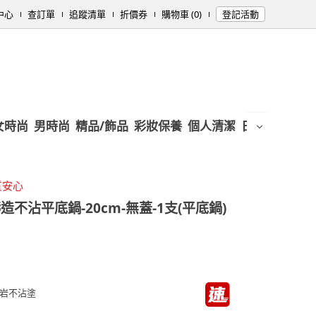
中心
查訂單
追蹤清單
折價券
購物車 (0)
登記活動
女時尚
男時尚
精品/飾品
彩妝保養
個人清潔
日用/紙品
母
質安心
不沾平底鍋-20cm-無蓋-1支(平底鍋)
岩不沾塗