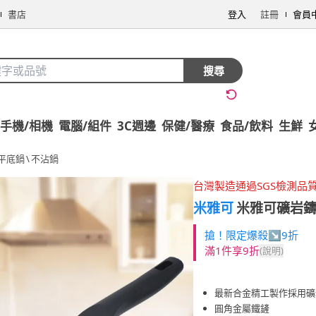
書店
登入
註冊
會員
搜尋
手機/相機
電腦/組件
3C週邊
保健/醫療
食品/飲料
生鮮
平底鍋
\
不沾鍋
台灣製造通過SGS檢測品
米雅可
米雅可礦岩鑄造
搶！限定爆殺↘9折
滿1件享9折
(說明)
最新合金精工製作採用礦
圓角金屬鐵鏟