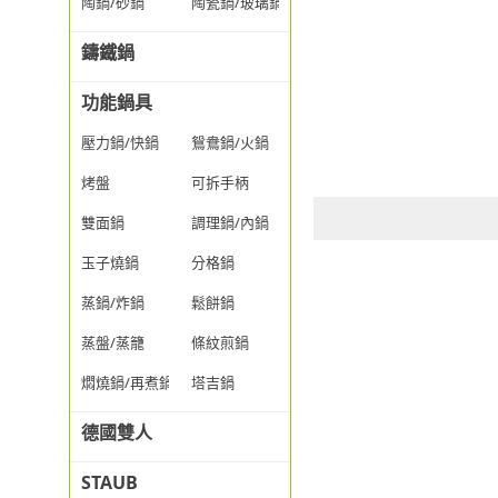
陶鍋/砂鍋
陶瓷鍋/玻璃鍋/透明鍋
鑄鐵鍋
功能鍋具
壓力鍋/快鍋
鴛鴦鍋/火鍋
烤盤
可拆手柄
雙面鍋
調理鍋/內鍋
玉子燒鍋
分格鍋
蒸鍋/炸鍋
鬆餅鍋
蒸盤/蒸籠
條紋煎鍋
燜燒鍋/再煮鍋
塔吉鍋
德國雙人
STAUB