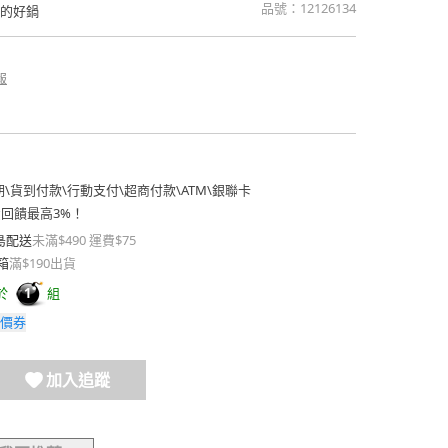
品號：
12126134
爐的好鍋
報
期
\
貨到付款
\
行動支付
\
超商付款
\
ATM
\
銀聯卡
費回饋最高3%！
島配送
未滿$490 運費$75
箱
滿$190出貨
於
組
1
價券
加入追蹤