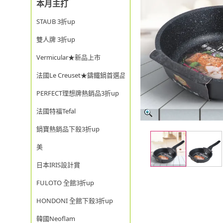
本月主打
STAUB 3折up
雙人牌 3折up
Vermicular★新品上市
法國Le Creuset★鑄鐵鍋首選品牌
PERFECT理想牌熱銷品3折up
法國特福Tefal
鍋寶熱銷品下殺3折up
美
日本IRIS設計賞
FULOTO 全館3折up
HONDONI 全館下殺3折up
韓國Neoflam