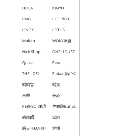
HOLA
KINYO
LMG
LiFE RiCH
LINOX
LOTUS
Maluta
WOKY沃廚
Nick Shop
ONE HOUSE
Quasi
Reun
THE LOEL
Zodiac 諾帝亞
鍋鍋窖
鍋寶
西華
美心
PERFECT理想
牛頭牌Buffalo
膳魔師
掌廚
膳夫THANKFUL
鏗鏘