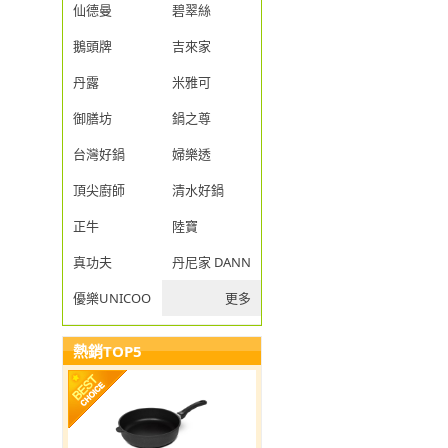
仙德曼
碧翠絲
鵝頭牌
吉來家
丹露
米雅可
御膳坊
鍋之尊
台灣好鍋
婦樂透
頂尖廚師
清水好鍋
正牛
陸寶
真功夫
丹尼家 DANNY JIA
優樂UNICOOK
更多
熱銷TOP5