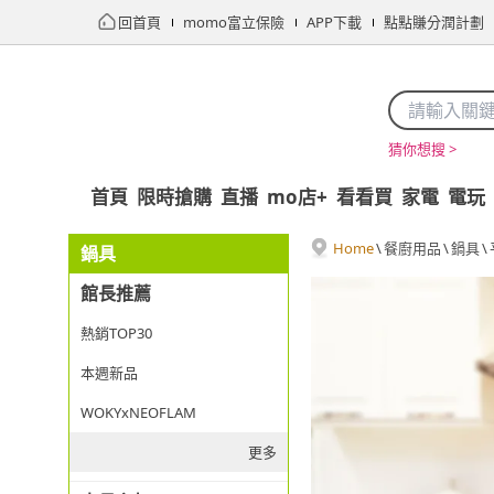
回首頁
momo富立保險
APP下載
點點賺分潤計劃
猜你想搜 >
首頁
限時搶購
直播
mo店+
看看買
家電
電玩
Home
\
餐廚用品
\
鍋具
\
鍋具
館長推薦
熱銷TOP30
本週新品
WOKYxNEOFLAM
更多