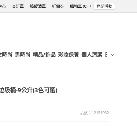
中心
查訂單
追蹤清單
折價券
購物車 (0)
登記活動
女時尚
男時尚
精品/飾品
彩妝保養
個人清潔
日用/紙品
母
垃圾桶-9公升(3色可選)
間
品號：
12151032