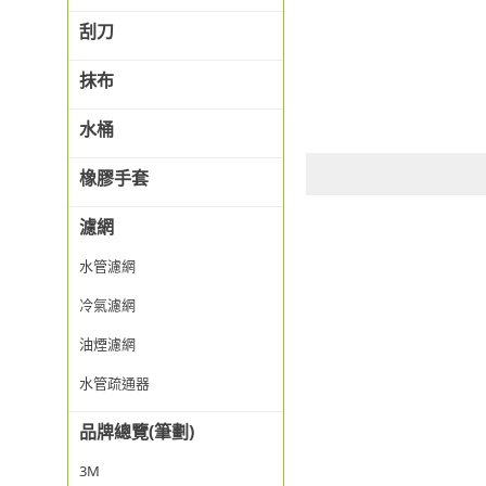
刮刀
抹布
水桶
橡膠手套
濾網
水管濾網
冷氣濾網
油煙濾網
水管疏通器
品牌總覽(筆劃)
3M