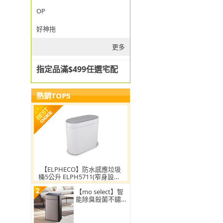
OP
好神拖
更多
指定品滿$499任選宅配
熱銷TOP5
【ELPHECO】防水感應垃圾
桶5公升 ELPH5711(窄身設計/
小容量/小空間適用)
2
【mo select】智
能除臭殺菌不鏽鋼
感應垃圾桶30L(雙
開蓋/大容量/附充
電電池)