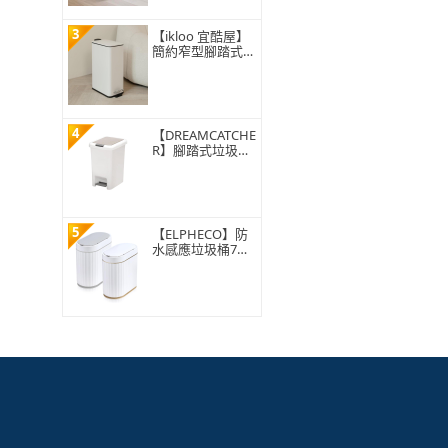
3
【ikloo 宜酷屋】
簡約窄型腳踏式垃
圾桶 加高款15L
(緩降功能 附提把
輕奢簡約)
4
【DREAMCATCHE
R】腳踏式垃圾桶
15L(垃圾桶 垃圾
筒 帶蓋垃圾桶 掀
蓋垃圾桶 踩踏垃
圾桶 廁所廚房)
5
【ELPHECO】防
水感應垃圾桶7公
升 ELPH5712