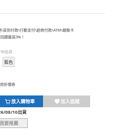
期
\
貨到付款
\
行動支付
\
超商付款
\
ATM
\
銀聯卡
費回饋最高3%！
190出貨
藍色
用折價券
放入購物車
加入追蹤
/08/10出貨
我要推薦