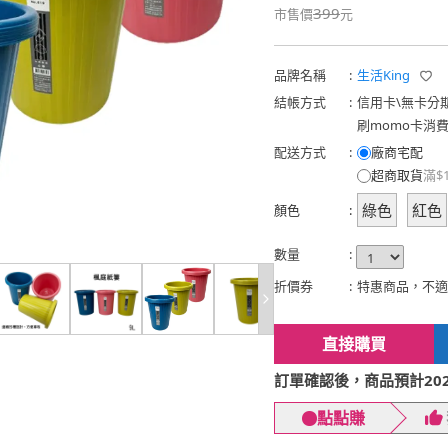
399
市售價
元
品牌名稱
:
生活King
結帳方式
:
信用卡
\
無卡分
刷momo卡消
配送方式
:
廠商宅配
超商取貨
滿$
綠色
紅色
顏色
:
數量
:
折價券
:
特惠商品，不適
直接購買
訂單確認後，商品預計2026
點點賺