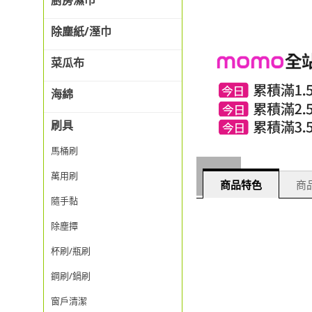
廚房濕巾
除塵紙/溼巾
菜瓜布
海綿
刷具
馬桶刷
萬用刷
商品特色
商品
隨手黏
除塵撢
杯刷/瓶刷
鋼刷/鍋刷
窗戶清潔