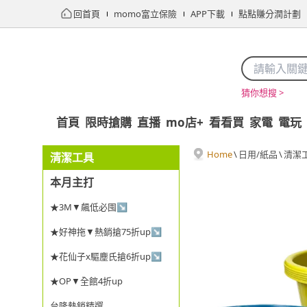
回首頁
momo富立保險
APP下載
點點賺分潤計劃
猜你想搜 >
首頁
限時搶購
直播
mo店+
看看買
家電
電玩
Home
\
日用/紙品
\
清潔
清潔工具
本月主打
★3M▼飆低必囤↘
★好神拖▼熱銷搶75折up↘
★花仙子x驅塵氏搶6折up↘
★OP▼全館4折up
台隆熱銷精選