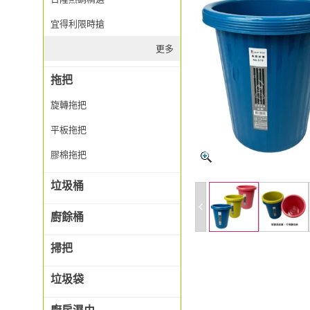
宜得利限時搶
更多
拖把
旋轉拖把
平板拖把
膠棉拖把
垃圾桶
廚餘桶
掃把
垃圾袋