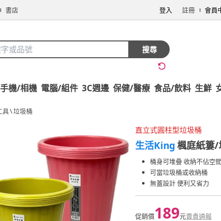
書店
登入
註冊
會員
搜尋
手機/相機
電腦/組件
3C週邊
保健/醫療
食品/飲料
生鮮
工具
\
垃圾桶
直立式圓柱型垃圾桶
生活King
楓庭紙簍/
桶身可堆疊 收納不佔空
可當垃圾桶或收納桶
無蓋設計 便利又省力
189
促銷價
元
賣貴通報