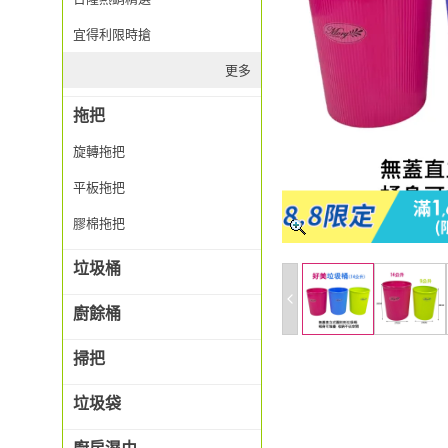
宜得利限時搶
更多
拖把
旋轉拖把
平板拖把
膠棉拖把
垃圾桶
廚餘桶
掃把
垃圾袋