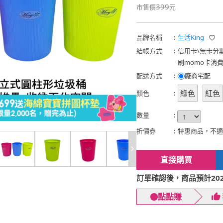
399
市售價
元
品牌名稱
:
生活King
結帳方式
:
信用卡
\
無卡分
刷momo卡消
配送方式
:
廠商宅配
綠色
紅色
顏色
:
數量
:
折價券
:
特惠商品，不適
直接購買
訂單確認後，商品預計2026
點點賺