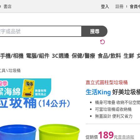
書店
登入
註冊
會員
搜尋
手機/相機
電腦/組件
3C週邊
保健/醫療
食品/飲料
生鮮
工具
\
垃圾桶
直立式圓柱型垃圾桶
生活King
好美垃圾桶
桶身可堆疊 收納不佔空
可當垃圾桶或收納桶
無蓋設計 便利又省力
189
促銷價
元
賣貴通報