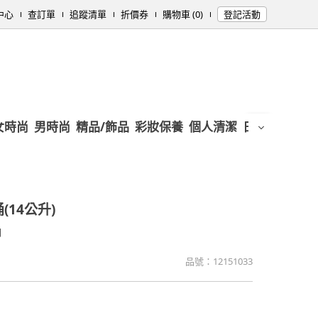
中心
查訂單
追蹤清單
折價券
購物車 (0)
登記活動
女時尚
男時尚
精品/飾品
彩妝保養
個人清潔
日用/紙品
母
(14公升)
間
品號：
12151033