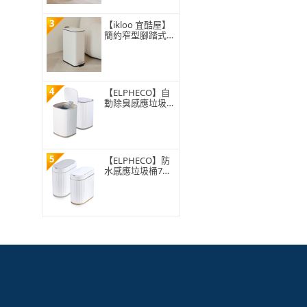
3
【ikloo 宜酷屋】
簡約窄型腳踏式垃
圾桶 加高款15L
(緩降功能 附提把
輕奢簡約)
4
【ELPHECO】自
動除臭感應垃圾桶
13公升 ELPH5911
5
【ELPHECO】防
水感應垃圾桶7公
升 ELPH5712