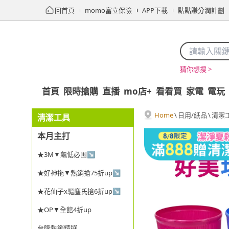
回首頁
momo富立保險
APP下載
點點賺分潤計劃
猜你想搜 >
首頁
限時搶購
直播
mo店+
看看買
家電
電玩
Home
\
日用/紙品
\
清潔
清潔工具
本月主打
★3M▼飆低必囤↘
★好神拖▼熱銷搶75折up↘
★花仙子x驅塵氏搶6折up↘
★OP▼全館4折up
台隆熱銷精選