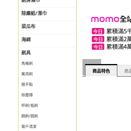
廚房濕巾
除塵紙/溼巾
菜瓜布
海綿
刷具
馬桶刷
商品特色
商品
萬用刷
隨手黏
除塵撢
杯刷/瓶刷
鋼刷/鍋刷
窗戶清潔