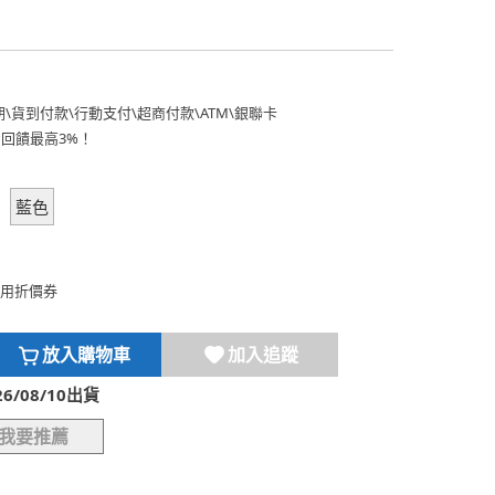
期
\
貨到付款
\
行動支付
\
超商付款
\
ATM
\
銀聯卡
費回饋最高3%！
藍色
用折價券
放入購物車
加入追蹤
/08/10出貨
我要推薦