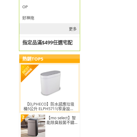
OP
好神拖
更多
指定品滿$499任選宅配
熱銷TOP5
【ELPHECO】防水感應垃圾
桶5公升 ELPH5711(窄身設計/
小容量/小空間適用)
2
【mo select】智
能除臭殺菌不鏽鋼
感應垃圾桶30L(雙
開蓋/大容量/附充
電電池)