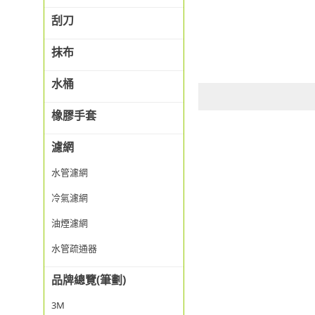
刮刀
抹布
水桶
橡膠手套
濾網
水管濾網
冷氣濾網
油煙濾網
水管疏通器
品牌總覽(筆劃)
3M