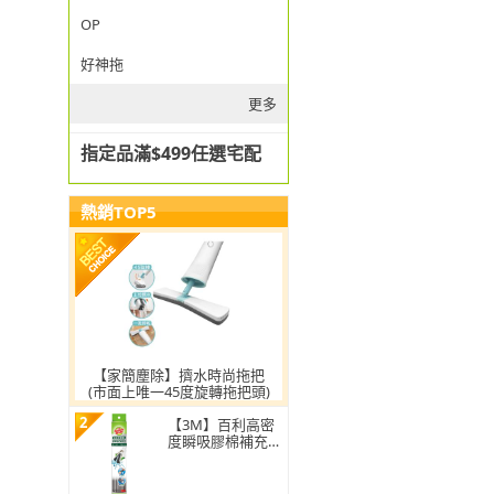
OP
好神拖
更多
指定品滿$499任選宅配
熱銷TOP5
【家簡塵除】擠水時尚拖把
(市面上唯一45度旋轉拖把頭)
2
【3M】百利高密
度瞬吸膠棉補充包
(1頭)