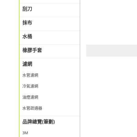
刮刀
抹布
水桶
橡膠手套
濾網
水管濾網
冷氣濾網
油煙濾網
水管疏通器
品牌總覽(筆劃)
3M