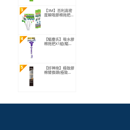
3
【3M】百利高密
度瞬吸膠棉拖把特
惠組(1桿3頭)
4
【驅塵氏】吸水膠
棉拖把X1組(驅塵/
打掃/清潔/吸水/
膠棉拖/拖把)
5
【好神拖】極致膠
棉替換頭(極致膠
棉拖把專用)