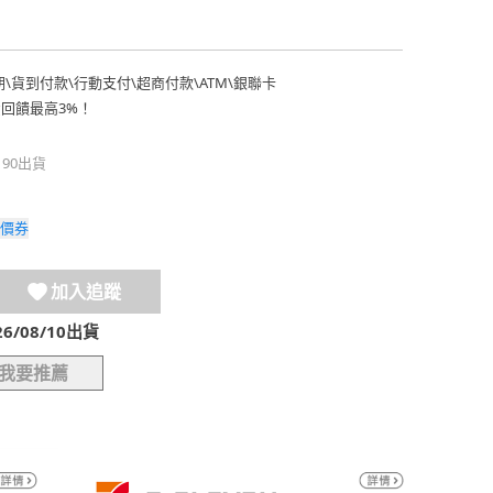
期
\
貨到付款
\
行動支付
\
超商付款
\
ATM
\
銀聯卡
費回饋最高3%！
190出貨
價券
加入追蹤
/08/10出貨
我要推薦