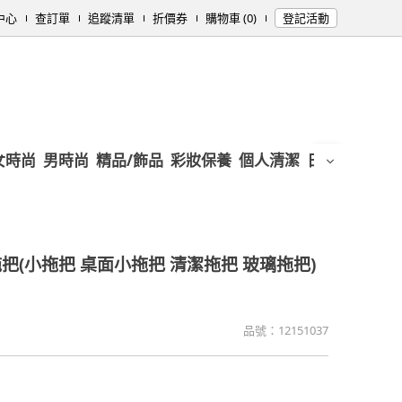
中心
查訂單
追蹤清單
折價券
購物車 (0)
登記活動
女時尚
男時尚
精品/飾品
彩妝保養
個人清潔
日用/紙品
母
把(小拖把 桌面小拖把 清潔拖把 玻璃拖把)
品號：
12151037