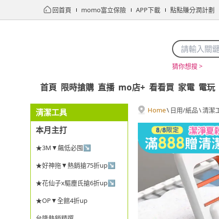
回首頁
momo富立保險
APP下載
點點賺分潤計劃
猜你想搜 >
首頁
限時搶購
直播
mo店+
看看買
家電
電玩
Home
\
日用/紙品
\
清潔
清潔工具
本月主打
★3M▼飆低必囤↘
★好神拖▼熱銷搶75折up↘
★花仙子x驅塵氏搶6折up↘
★OP▼全館4折up
台隆熱銷精選