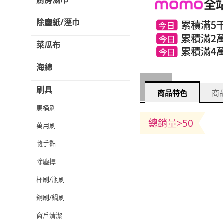
廚房濕巾
除塵紙/溼巾
菜瓜布
海綿
刷具
商品特色
商品
馬桶刷
總銷量>50
萬用刷
隨手黏
除塵撢
杯刷/瓶刷
鋼刷/鍋刷
窗戶清潔