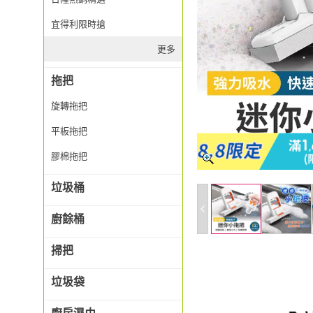
宜得利限時搶
更多
拖把
旋轉拖把
平板拖把
膠棉拖把
垃圾桶
廚餘桶
掃把
垃圾袋