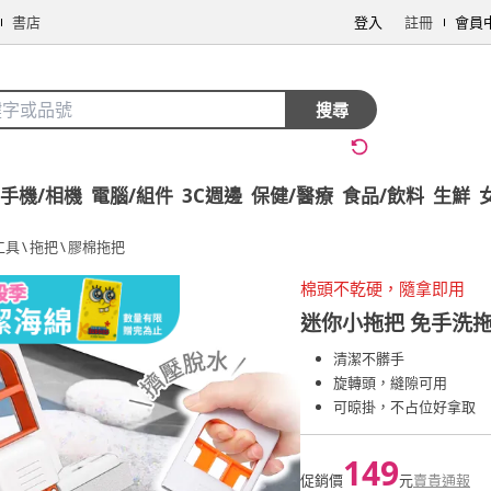
書店
登入
註冊
會員
搜尋
手機/相機
電腦/組件
3C週邊
保健/醫療
食品/飲料
生鮮
工具
\
拖把
\
膠棉拖把
棉頭不乾硬，隨拿即用
迷你小拖把 免手洗拖
清潔不髒手
旋轉頭，縫隙可用
可晾掛，不占位好拿取
149
促銷價
元
賣貴通報