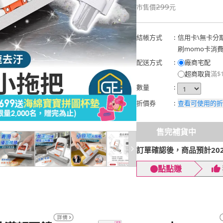
299
市售價
元
結帳方式
:
信用卡
\
無卡分
刷momo卡消
配送方式
:
廠商宅配
超商取貨
滿$
數量
:
折價券
:
查看可使用的折
售完補貨中
訂單確認後，商品預計2026
點點賺