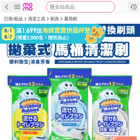
搜全站商品
商品
評價
詳情
規格
推薦
日用/紙品
清潔工具
刷具
萬用刷