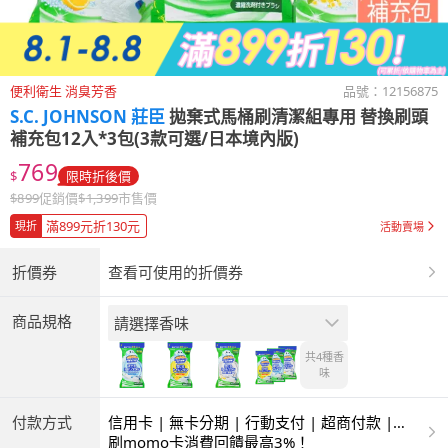
便利衛生 消臭芳香
品號：
12156875
S.C. JOHNSON 莊臣
拋棄式馬桶刷清潔組專用 替換刷頭
補充包12入*3包(3款可選/日本境內版)
769
$
限時折後價
$
899
促銷價
$
1,399
市售價
滿899元折130元
現折
活動賣場
折價券
查看可使用的折價券
商品規格
請選擇香味
共4種
香
味
付款方式
信用卡 | 無卡分期 | 行動支付 | 超商付款 |
ATM | 銀聯卡
刷momo卡消費回饋最高3%！