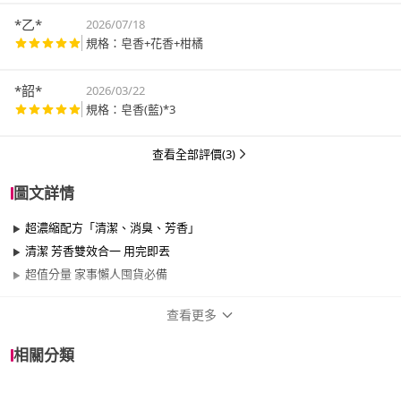
*乙*
2026/07/18
規格：皂香+花香+柑橘
*韶*
2026/03/22
規格：皂香(藍)*3
查看全部評價(3)
圖文詳情
超濃縮配方「清潔、消臭、芳香」
清潔 芳香雙效合一 用完即丟
超值分量 家事懶人囤貨必備
查看更多
商品規格
相關分類
品牌名稱
S.C. JOHNSON 莊臣