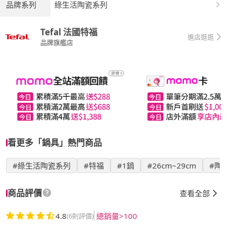
品牌系列
綠生活陶瓷系列
Tefal 法國特福
進店逛逛
品牌旗艦店
看更多「鍋具」熱門商品
#綠生活陶瓷系列
#特福
#1鍋
#26cm~29cm
#陶
商品評價
查看全部
4.8
總銷量>100
(6則評價)