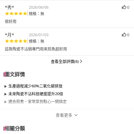
*秀*
2026/06/06
0
規格：無
很好用
*月*
2026/01/03
0
規格：無
這款陶瓷不沾鍋專門用來煎魚超好用
查看全部評價(6)
圖文詳情
生產過程減少60%二氧化碳排放
未來陶瓷不沾科技硬度提升20倍
適合煎煮，家常菜到點心一鍋搞定
查看更多
商品規格
相關分類
品牌名稱
Tefal 特福