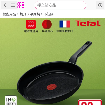
搜全站商品
商品
評價
詳情
規格
推薦
餐廚用品
鍋具
平底鍋
不沾鍋