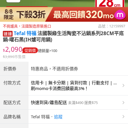
不挑爐具，法國製造原裝進口
品號：
12159997
Tefal 特福
法國製綠生活陶瓷不沾鍋系列28CM平底
鍋-曜石黑(IH爐可用鍋)
2,090
$
促銷價
總銷量>100
$
3,890
市售價
折價券
特惠商品，不適用折價券
付款方式
信用卡 | 無卡分期 | 貨到付款 | 行動支付 | 超
商付款 | ATM | 銀聯卡
刷momo卡消費回饋最高3%！
配送方式
快速到貨/離島配送
未滿$490 運費$75
品牌名稱
Tefal 特福
．
追蹤