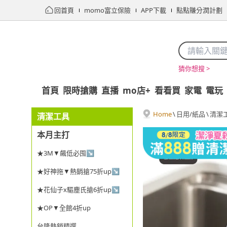
回首頁
momo富立保險
APP下載
點點賺分潤計劃
猜你想搜 >
首頁
限時搶購
直播
mo店+
看看買
家電
電玩
Home
\
日用/紙品
\
清潔
清潔工具
本月主打
★3M▼飆低必囤↘
★好神拖▼熱銷搶75折up↘
★花仙子x驅塵氏搶6折up↘
★OP▼全館4折up
台隆熱銷精選