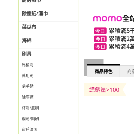
廚房濕巾
除塵紙/溼巾
菜瓜布
海綿
刷具
馬桶刷
商品特色
商品
萬用刷
隨手黏
總銷量>100
除塵撢
杯刷/瓶刷
鋼刷/鍋刷
窗戶清潔