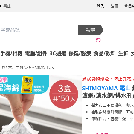
書店
登入
註冊
會員
搜尋
手機/相機
電腦/組件
3C週邊
保健/醫療
食品/飲料
生鮮
工具
\
本月主打
\
x其他清潔用品x
過濾食物殘渣，防止異物
SHIMOYAMA 霜山
濾網/濾水網/排水孔)
彈力束口不易滑落，與水
抽取盒背後附背膠，可黏
伸縮性高、包覆性強，不