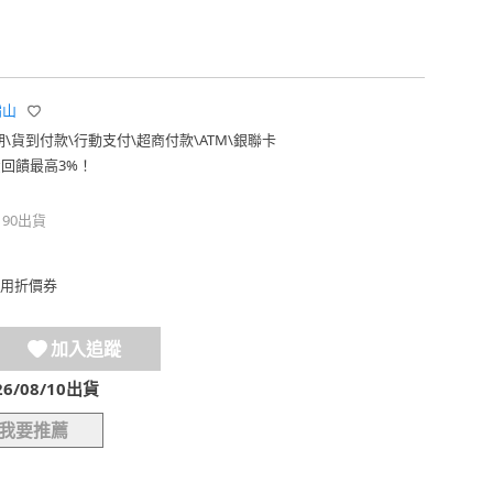
霜山
期
\
貨到付款
\
行動支付
\
超商付款
\
ATM
\
銀聯卡
費回饋最高3%！
190出貨
用折價券
加入追蹤
/08/10出貨
我要推薦