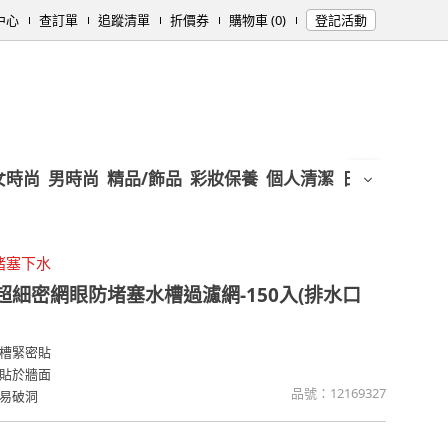
中心
查訂單
追蹤清單
折價券
購物車 (0)
登記活動
女時尚
男時尚
精品/飾品
彩妝保養
個人清潔
日用/紙品
母
賭塞下水
超細密網眼防堵塞水槽過濾網-150入(排水口
槽緊密貼
貼於牆面
品號：
12169327
易破洞