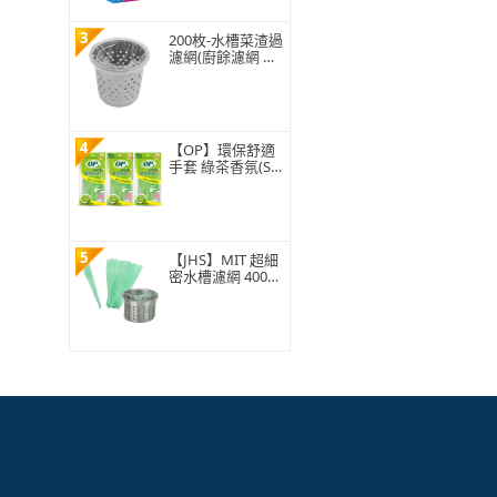
3
200枚-水槽菜渣過
濾網(廚餘濾網 菜
渣過濾 水槽過濾
網 水槽濾網)
4
【OP】環保舒適
手套 綠茶香氛(S/
M/L 1雙)
5
【JHS】MIT 超細
密水槽濾網 400入
贈抽取盒 排水孔
濾網 廚房濾網 台
灣ISO工廠製造