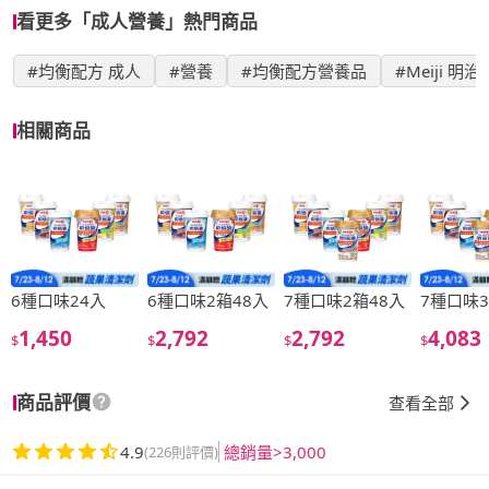
看更多「成人營養」熱門商品
#均衡配方 成人
#營養
#均衡配方營養品
#Meiji 明治
相關商品
6種口味24入
6種口味2箱48入
7種口味2箱48入
7種口味3
1,450
2,792
2,792
4,083
$
$
$
$
商品評價
查看全部
4.9
總銷量>3,000
(226則評價)