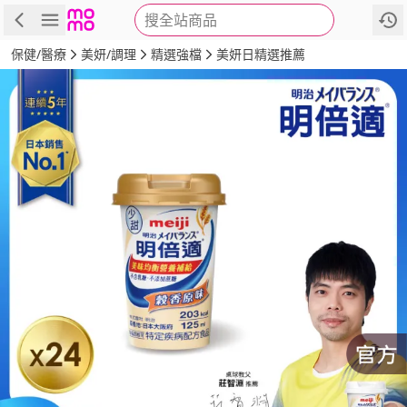
搜全站商品
商品
評價
詳情
規格
推薦
保健/醫療
美妍/調理
精選強檔
美妍日精選推薦