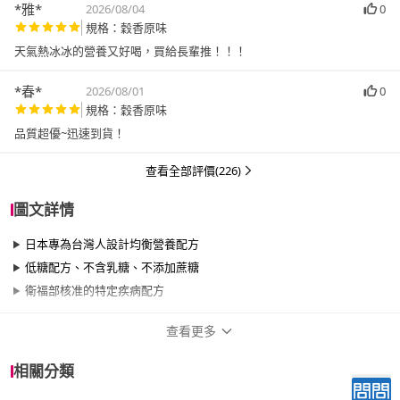
*雅*
2026/08/04
0
規格：穀香原味
天氣熱冰冰的營養又好喝，買給長輩推！！！
*春*
2026/08/01
0
規格：穀香原味
品質超優~迅速到貨！
查看全部評價(226)
圖文詳情
日本專為台灣人設計均衡營養配方
低糖配方、不含乳糖、不添加蔗糖
衛福部核准的特定疾病配方
查看更多
商品規格
相關分類
品牌名稱
Meiji 明治