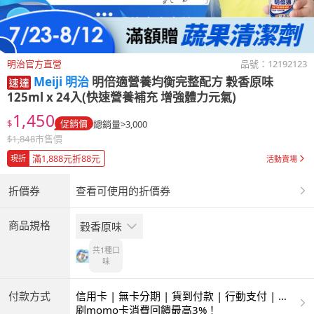
明治官方直營
品號：
12192123
Meiji 明治
明倍適營養均衡完整配方 穀香原味
125ml x 24入(快速營養補充 增強體力元氣)
1,450
$
促銷價
總銷量>3,000
$
1,848
市售價
滿1,888元折88元
現折
活動賣場
折價券
查看可使用的折價券
商品規格
穀香原味
共1種
口
味
付款方式
信用卡 | 無卡分期 | 貨到付款 | 行動支付 | 超
商付款 | ATM | 銀聯卡
刷momo卡消費回饋最高3%！