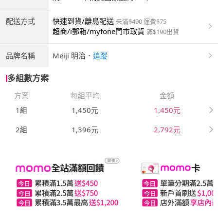
配送方式
快速到貨/離島配送
未滿$490 運費$75
超商/i郵箱/myfone門市取貨
滿$190出貨
品牌名稱
Meiji 明治
．
追蹤
多組數方案
方案
每組平均
金額
1組
1,450元
1,450元
2組
1,396元
2,792元