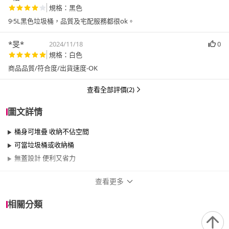
規格：黑色
9·5L黑色垃圾桶，品質及宅配服務都很ok。
*旻*
2024/11/18
0
規格：白色
商品品質/符合度/出貨速度-OK
查看全部評價(2)
圖文詳情
桶身可堆疊 收納不佔空間
可當垃圾桶或收納桶
無蓋設計 便利又省力
查看更多
商品規格
相關分類
品牌名稱
生活King