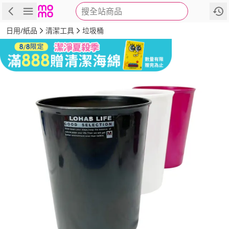
搜全站商品
商品
評價
詳情
規格
推薦
日用/紙品
清潔工具
垃圾桶