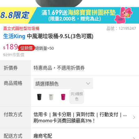
直立式圓柱型垃圾桶
品號：
12195247
生活King
中風潮垃圾桶-9.5L(3色可選)
189
$
促銷價
總銷量>50
$
291
市售價
折價券
特惠商品，不適用折價券
商品規格
請選擇顏色
共3種
顏
色
付款方式
信用卡 | 無卡分期 | 貨到付款 | 行動支付 | 超
商付款 | ATM | 銀聯卡
刷momo卡消費回饋最高3%！
配送方式
廠商宅配