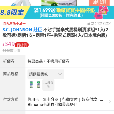
清潔馬桶不沾手
品號：
12195254
S.C. JOHNSON 莊臣
不沾手拋棄式馬桶刷清潔組*1入(2
款可選/刷柄1支+刷架1座+拋棄式刷頭4入/日本境內版)
349
$
促銷價
$
899
市售價
折價券
特惠商品，不適用折價券
商品規格
請選擇香味
共2種
香
味
付款方式
信用卡 | 無卡分期 | 行動支付 | 超商付款 |
ATM | 銀聯卡
刷momo卡消費回饋最高3%！