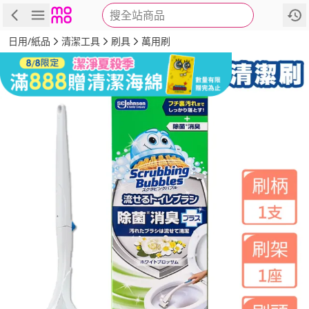
搜全站商品
商品
評價
詳情
規格
推薦
日用/紙品
清潔工具
刷具
萬用刷