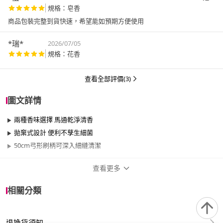
規格：皂香
商品包裝完整到貨快速，希望能如預期方便使用
*瑞*
2026/07/05
規格：花香
查看全部評價(3)
圖文詳情
兩種香味選擇 馬通乾淨清香
拋棄式設計 便利不孳生細菌
50cm弓形刷柄可深入細縫清潔
查看更多
商品規格
相關分類
品牌名稱
S.C. JOHNSON 莊臣
退換貨須知
適用於
浴室