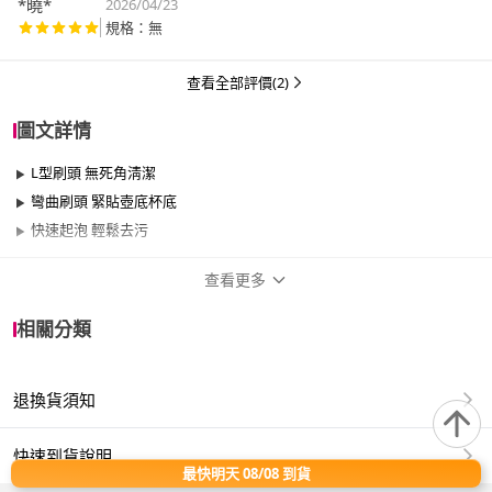
*曉*
2026/04/23
規格：無
查看全部評價(2)
圖文詳情
L型刷頭 無死角淸潔
彎曲刷頭 緊貼壺底杯底
快速起泡 輕鬆去污
查看更多
商品規格
相關分類
品牌名稱
Sanko
退換貨須知
適用於
廚房
快速到貨說明
最快明天 08/08 到貨
日本SANKO公司開發的特殊纖維