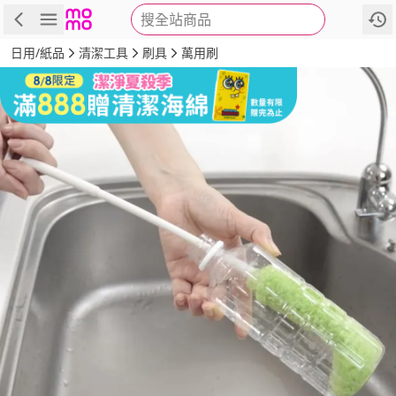
搜全站商品
商品
評價
詳情
規格
推薦
日用/紙品
清潔工具
刷具
萬用刷