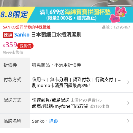
SANKO公司開發的特殊纖維
品號：
12195467
Sanko
日本製細口水瓶清潔刷
359
$
促銷價
$
500
市售價
折價券
特惠商品，不適用折價券
付款方式
信用卡 | 無卡分期 | 貨到付款 | 行動支付 | 超
商付款 | ATM | 銀聯卡
刷momo卡消費回饋最高3%！
配送方式
快速到貨/離島配送
未滿$490 運費$75
超商/i郵箱/myfone門市取貨
滿$190出貨
品牌名稱
Sanko
．
追蹤