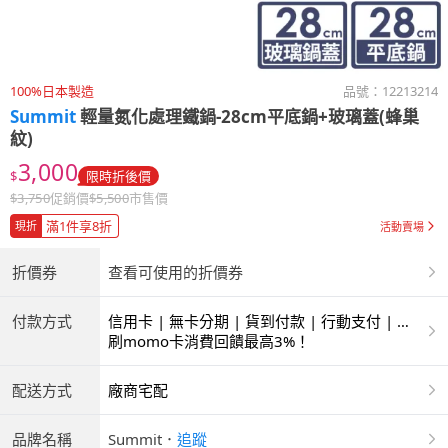
100%日本製造
品號：
12213214
Summit
輕量氮化處理鐵鍋-28cm平底鍋+玻璃蓋(蜂巢
紋)
3,000
$
限時折後價
$
3,750
促銷價
$
5,500
市售價
滿1件享8折
現折
活動賣場
折價券
查看可使用的折價券
付款方式
信用卡 | 無卡分期 | 貨到付款 | 行動支付 | 超
商付款 | ATM | 銀聯卡
刷momo卡消費回饋最高3%！
配送方式
廠商宅配
品牌名稱
Summit
．
追蹤