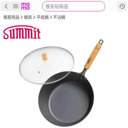
搜全站商品
商品
評價
詳情
規格
推薦
餐廚用品
鍋具
平底鍋
不沾鍋