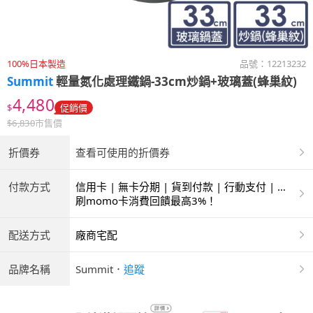
100%日本製造
品號：
12213232
Summit
輕量氮化處理鐵鍋-33cm炒鍋+玻璃蓋(蜂巢紋)
4,480
$
促銷價
$
6,830
市售價
折價券
查看可使用的折價券
付款方式
信用卡 | 無卡分期 | 貨到付款 | 行動支付 | 超
商付款 | ATM | 銀聯卡
刷momo卡消費回饋最高3%！
配送方式
廠商宅配
品牌名稱
Summit
．
追蹤