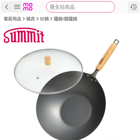
搜全站商品
商品
評價
詳情
規格
推薦
餐廚用品
鍋具
炒鍋
鐵鍋/鑄鐵鍋