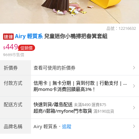
品號：
12216632
Airy 輕質系
兒童迷你小鴨掃把畚箕套組
449
$
促銷價
$
689
市售價
折價券
查看可使用的折價券
付款方式
信用卡 | 無卡分期 | 貨到付款 | 行動支付 | 超
商付款 | ATM | 銀聯卡
刷momo卡消費回饋最高3%！
配送方式
快速到貨/離島配送
未滿$490 運費$75
超商/i郵箱/myfone門市取貨
滿$190出貨
品牌名稱
Airy 輕質系
．
追蹤