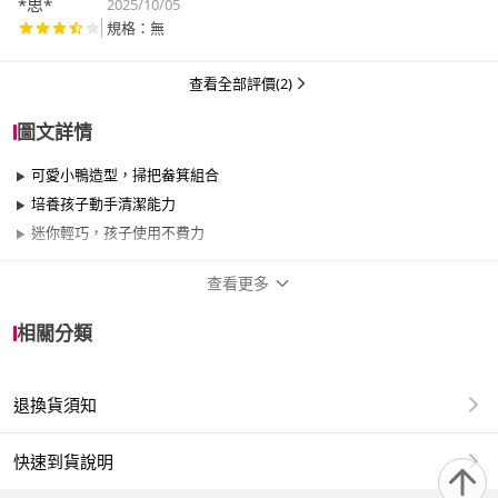
*思*
2025/10/05
規格：無
查看全部評價(2)
圖文詳情
可愛小鴨造型，掃把畚箕組合
培養孩子動手清潔能力
迷你輕巧，孩子使用不費力
查看更多
商品規格
相關分類
品牌名稱
Airy 輕質系
退換貨須知
適用於
臥室、客廳、廚房、室內
快速到貨說明
◆ 商品名稱：兒童迷你小鴨掃把畚箕套組