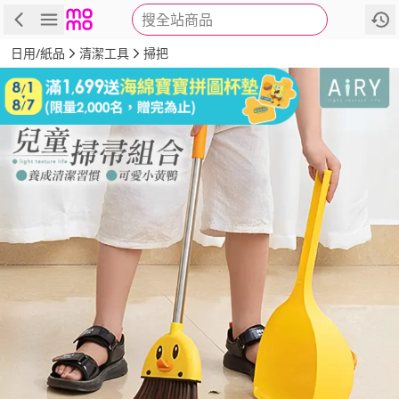
搜全站商品
商品
評價
詳情
規格
推薦
日用/紙品
清潔工具
掃把