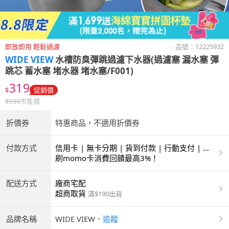
即放即用 輕鬆過濾
品號：
12225932
WIDE VIEW
水槽防臭彈跳過濾下水器(過濾塞 漏水塞 彈
跳芯 蓄水塞 堵水器 堵水塞/F001)
319
$
促銷價
$
599
市售價
折價券
特惠商品，不適用折價券
付款方式
信用卡 | 無卡分期 | 貨到付款 | 行動支付 | 超
商付款 | ATM | 銀聯卡
刷momo卡消費回饋最高3%！
配送方式
廠商宅配
超商取貨
滿$190出貨
品牌名稱
WIDE VIEW
．
追蹤