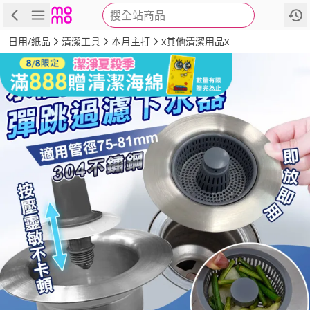
搜全站商品
商品
評價
詳情
規格
推薦
日用/紙品
清潔工具
本月主打
x其他清潔用品x