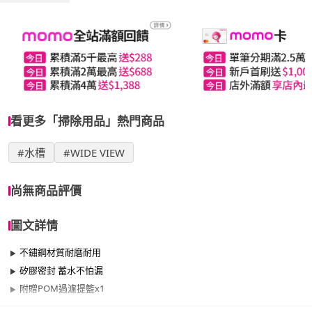
看更多「掃除用品」熱門商品
#水槽
#WIDE VIEW
尚無商品評價
圖文詳情
不鏽鋼材質耐磨耐用
矽膠密封 蓄水不怕漏
附贈POM過濾提籃x1