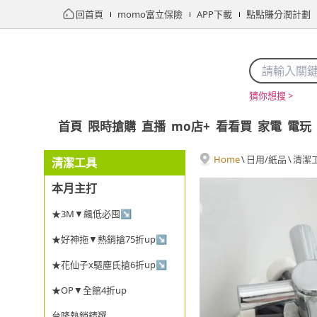
回首頁
momo富立保險
APP下載
點點賺分潤計劃
猜你想搜 >
首頁
限時搶購
直播
mo店+
看看買
家電
電玩
Home
\
日用/紙品
\
清潔
清潔工具
本月主打
★3M▼飆低必囤↘
★好神拖▼熱銷搶75折up↘
★花仙子x驅塵氏搶6折up↘
★OP▼全館4折up
台隆熱銷精選