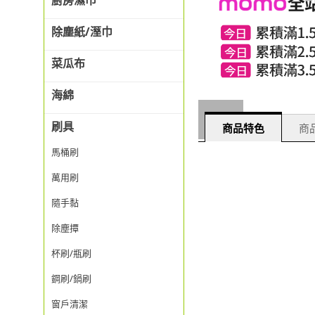
廚房濕巾
除塵紙/溼巾
菜瓜布
海綿
刷具
商品特色
商品
馬桶刷
萬用刷
隨手黏
除塵撢
杯刷/瓶刷
鋼刷/鍋刷
窗戶清潔