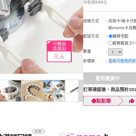
599
市售價
元
結帳方式
:
信用卡
\
無卡分
刷momo卡消
配送方式
:
廠商宅配
超商取貨
滿$
數量
:
折價券
:
查看可使用的折
售完補貨中
訂單確認後，商品預計2026
點點賺