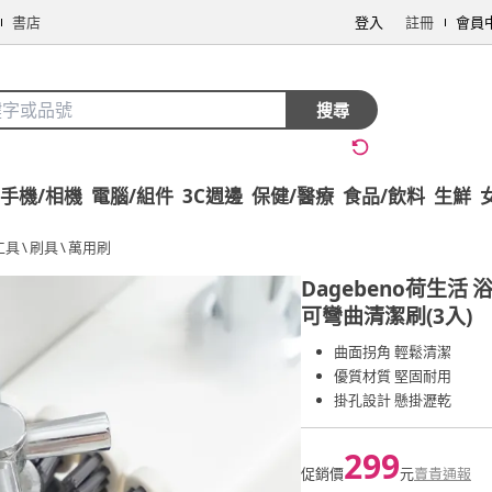
書店
登入
註冊
會員
搜尋
手機/相機
電腦/組件
3C週邊
保健/醫療
食品/飲料
生鮮
工具
\
刷具
\
萬用刷
Dagebeno荷生活
可彎曲清潔刷(3入)
曲面拐角 輕鬆清潔
優質材質 堅固耐用
掛孔設計 懸掛瀝乾
299
促銷價
元
賣貴通報