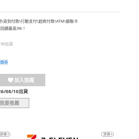
期
\
貨到付款
\
行動支付
\
超商付款
\
ATM
\
銀聯卡
費回饋最高3%！
190出貨
價券
加入追蹤
/08/10出貨
我要推薦