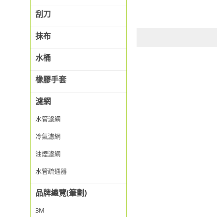
刮刀
抹布
水桶
橡膠手套
濾網
水管濾網
冷氣濾網
油煙濾網
水管疏通器
品牌總覽(筆劃)
3M