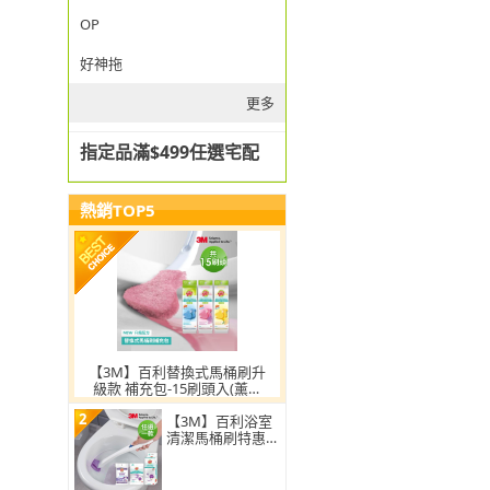
OP
好神拖
更多
指定品滿$499任選宅配
熱銷TOP5
【3M】百利替換式馬桶刷升
級款 補充包-15刷頭入(薰衣
草/香檸/無香 可任選)
2
【3M】百利浴室
清潔馬桶刷特惠
組-小蘇打配方(任
選一組)