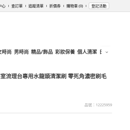
中心
查訂單
追蹤清單
折價券
購物車 (0)
登記活動
女時尚
男時尚
精品/飾品
彩妝保養
個人清潔
日用/紙品
母
浴室流理台專用水龍頭清潔刷 零死角濃密刷毛
品號：
12225959