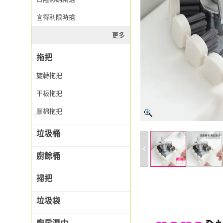
宜得利限時搶
更多
拖把
旋轉拖把
平板拖把
膠棉拖把
垃圾桶
廚餘桶
掃把
垃圾袋