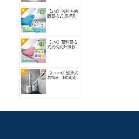
3
【3M】百利 升級
版替換式 馬桶刷
特惠組(可任選2
組)
4
【3M】百利替換
式馬桶刷升級款
補充包-5刷頭入
(薰衣草/香檸/無
香 可任選)
5
【ecoco】壁掛式
馬桶刷 自動開關
蓋 一次性拋棄式3
60°旋轉刷頭 浴室
廁所清潔 附8入刷
頭 替換補充包