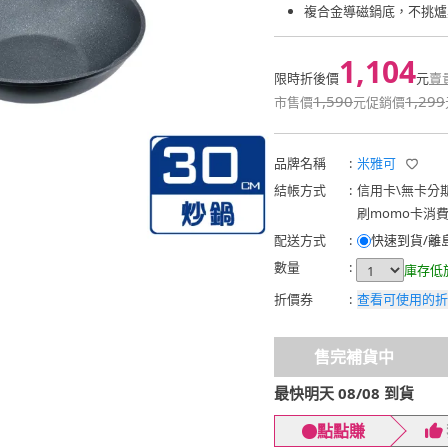
複合金導磁鍋底，不挑爐
1,104
限時折後價
元
賣
1,590
1,299
市售價
元
促銷價
品牌名稱
:
米雅可
結帳方式
:
信用卡
\
無卡分
刷momo卡消
配送方式
:
快速到貨/離
數量
:
庫存低
折價券
:
查看可使用的折
售完補貨中
最快明天 08/08 到貨
點點賺