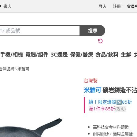
書店
登入
註冊
會員
搜尋
手機/相機
電腦/組件
3C週邊
保健/醫療
食品/飲料
生鮮
台灣品牌
\
米雅可
台灣製
米雅可
礦岩鑄造不沾炒鍋
搶！限定爆殺↘85折
滿1件享85折
(說明)
高科技合金材料鑄造
耐用耐炒，適用金屬鏟