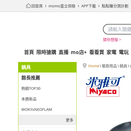
回首頁
momo富立保險
APP下載
點點賺分潤計劃
猜你想搜 >
首頁
限時搶購
直播
mo店+
看看買
家電
電玩
Home
\
餐廚用品
\
鍋具
\
鍋具
館長推薦
熱銷TOP30
本週新品
WOKYxNEOFLAM
更多