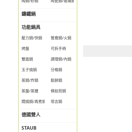
陶鍋/砂鍋
陶瓷鍋/玻璃鍋/透明鍋
鑄鐵鍋
功能鍋具
壓力鍋/快鍋
鴛鴦鍋/火鍋
烤盤
可拆手柄
雙面鍋
調理鍋/內鍋
玉子燒鍋
分格鍋
蒸鍋/炸鍋
鬆餅鍋
蒸盤/蒸籠
條紋煎鍋
燜燒鍋/再煮鍋
塔吉鍋
德國雙人
STAUB