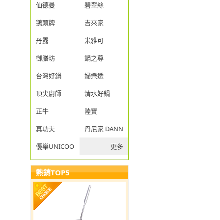
仙德曼
碧翠絲
鵝頭牌
吉來家
丹露
米雅可
御膳坊
鍋之尊
台灣好鍋
婦樂透
頂尖廚師
清水好鍋
正牛
陸寶
真功夫
丹尼家 DANNY JIA
優樂UNICOOK
更多
熱銷TOP5