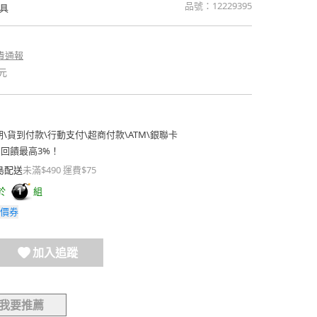
品號：
12229395
具
貴通報
元
期
\
貨到付款
\
行動支付
\
超商付款
\
ATM
\
銀聯卡
費回饋最高3%！
島配送
未滿$490 運費$75
於
組
1
價券
加入追蹤
我要推薦