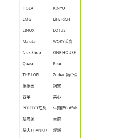
HOLA
KINYO
LMG
LiFE RiCH
LINOX
LOTUS
Maluta
WOKY沃廚
Nick Shop
ONE HOUSE
Quasi
Reun
THE LOEL
Zodiac 諾帝亞
鍋鍋窖
鍋寶
西華
美心
PERFECT理想
牛頭牌Buffalo
膳魔師
掌廚
膳夫THANKFUL
鏗鏘