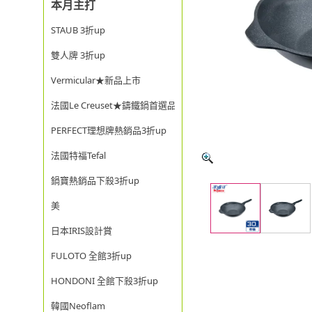
本月主打
STAUB 3折up
雙人牌 3折up
Vermicular★新品上市
法國Le Creuset★鑄鐵鍋首選品牌
PERFECT理想牌熱銷品3折up
法國特福Tefal
鍋寶熱銷品下殺3折up
美
日本IRIS設計賞
FULOTO 全館3折up
HONDONI 全館下殺3折up
韓國Neoflam