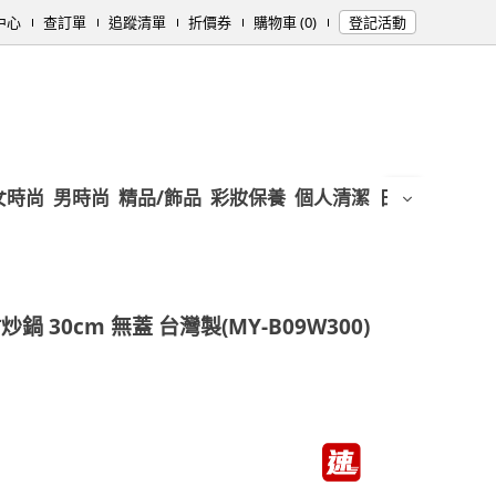
中心
查訂單
追蹤清單
折價券
購物車 (0)
登記活動
女時尚
男時尚
精品/飾品
彩妝保養
個人清潔
日用/紙品
母
 30cm 無蓋 台灣製(MY-B09W300)