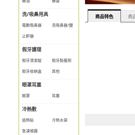
藥油
藥膏
洗/吸鼻用具
商品特色
商品
電動吸鼻器
洗吸鼻器/鹽
止鼾器
假牙護理
假牙清潔錠
假牙黏著劑
假牙收納盒
其他
眼罩耳塞
眼罩
耳塞
冷熱敷
退熱貼
冷熱水袋
急凍噴霧