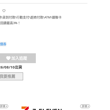
期
\
貨到付款
\
行動支付
\
超商付款
\
ATM
\
銀聯卡
費回饋最高3%！
價券
加入追蹤
/08/10出貨
我要推薦