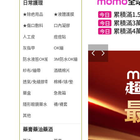
日常護理
★除疤用品
★液體護膜
★傷口敷料
口內凝膠
人工皮
痘痘貼
灰指甲
OK繃
防水液態OK繃
3M防水OK繃
紗布/繃帶
酒精棉片
透氣/免縫膠帶
棉棒/球/墊
藥盒
急救箱
隱形眼鏡藥水
襪/襪套
其他
藥膏藥油藥酒