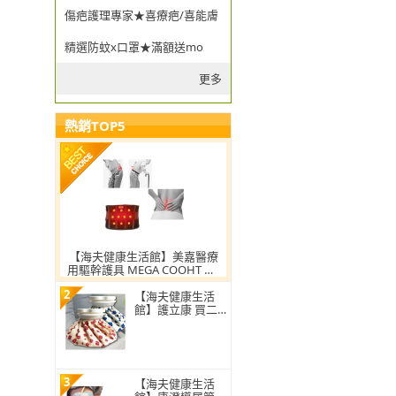
傷疤護理專家★喜療疤/喜能膚
精選防蚊x口罩★滿額送mo
更多
熱銷TOP5
【海夫健康生活館】美嘉醫療
用驅幹護具 MEGA COOHT US
B 磁石護腰(HT-H008)
2
【海夫健康生活
館】護立康 買二
送一 冷熱敷袋(CH
001/CH002)
3
【海夫健康生活