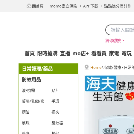
回首頁
momo富立保險
APP下載
點點賺分潤計劃
猜你想搜 >
首頁
限時搶購
直播
mo店+
看看買
家電
電玩
Home
\
保健/醫療
\
日常
日常護理/藥品
防蚊用品
液/噴霧
貼片
凝膠/乳霜/膏
手環
精油
扣夾
滾珠
驅蚊器
藥膏
其他