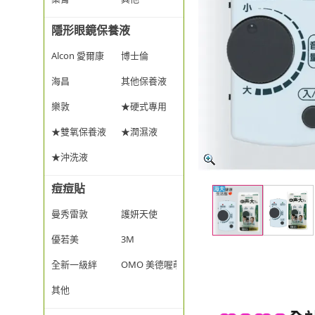
隱形眼鏡保養液
Alcon 愛爾康
博士倫
海昌
其他保養液
樂敦
★硬式專用
★雙氧保養液
★潤濕液
★沖洗液
痘痘貼
曼秀雷敦
護妍天使
優若美
3M
全新一級絆
OMO 美德喔萌
其他