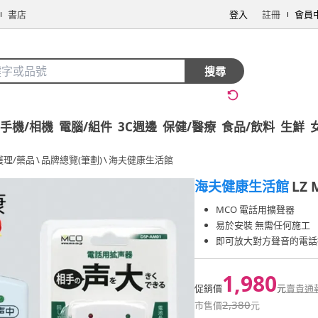
書店
登入
註冊
會員
搜尋
手機/相機
電腦/組件
3C週邊
保健/醫療
食品/飲料
生鮮
護理/藥品
\
品牌總覽(筆劃)
\
海夫健康生活館
海夫健康生活館
LZ
MCO 電話用擴聲器
易於安裝 無需任何施工
即可放大對方聲音的電話
1,980
促銷價
元
賣貴通
2,380
市售價
元