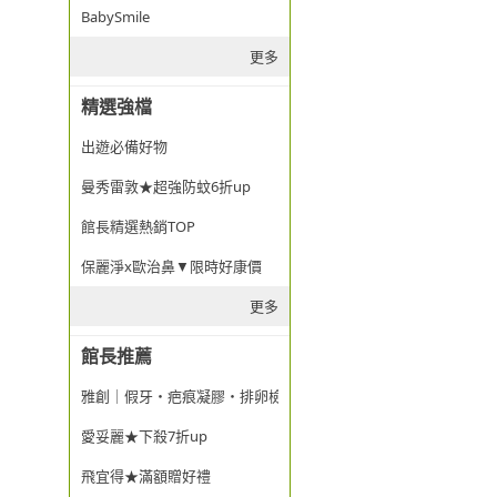
BabySmile
更多
精選強檔
出遊必備好物
曼秀雷敦★超強防蚊6折up
館長精選熱銷TOP
保麗淨x歐治鼻▼限時好康價
更多
館長推薦
雅創｜假牙・疤痕凝膠・排卵檢測
愛妥麗★下殺7折up
飛宜得★滿額贈好禮