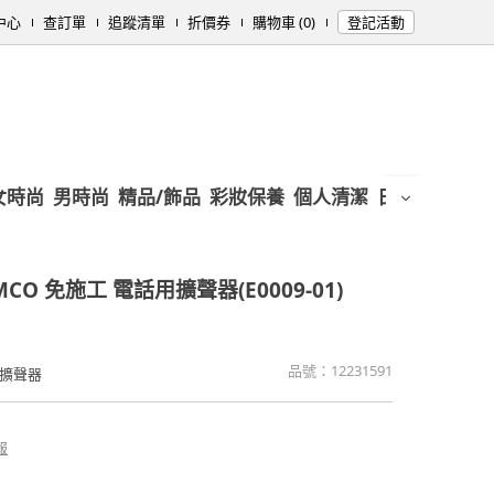
中心
查訂單
追蹤清單
折價券
購物車 (0)
登記活動
女時尚
男時尚
精品/飾品
彩妝保養
個人清潔
日用/紙品
母
 MCO 免施工 電話用擴聲器(E0009-01)
品號：
12231591
擴聲器
報