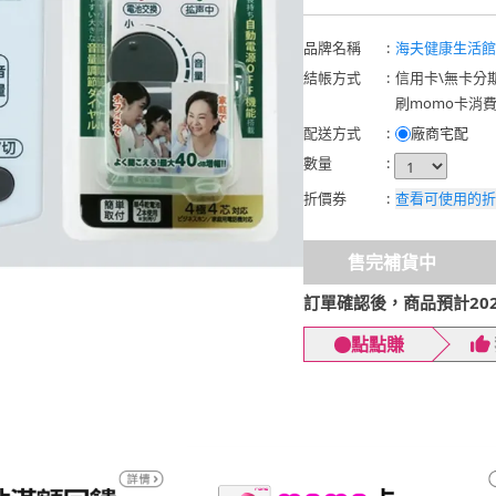
品牌名稱
:
海夫健康生活館
結帳方式
:
信用卡
\
無卡分
刷momo卡消
配送方式
:
廠商宅配
數量
:
折價券
:
查看可使用的折
售完補貨中
訂單確認後，商品預計2026
點點賺