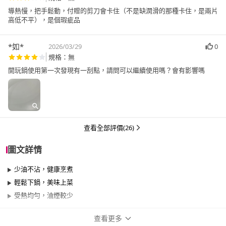
導熱慢，把手鬆動，付贈的剪刀會卡住（不是缺潤滑的那種卡住，是兩片
高低不平），￼是個瑕疵品
*如*
2026/03/29
0
規格：無
開玩鍋使用第一次發現有一刮點，請問可以繼續使用嗎？會有影響嗎
查看全部評價(26)
圖文詳情
少油不沾，健康烹煮
輕鬆下鍋，美味上菜
受熱均勻，油煙較少
查看更多
商品規格