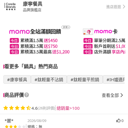
康寧餐具
進店逛逛
品牌旗艦店
看更多「鍋具」熱門商品
#康寧餐具
#鈦輕量不沾鍋
#鈦輕量平煎鍋
#IH爐適
商品評價
查看全部
4.6
總銷量>100
(26則評價)
*麗*
2026/08/09
0
規格：無