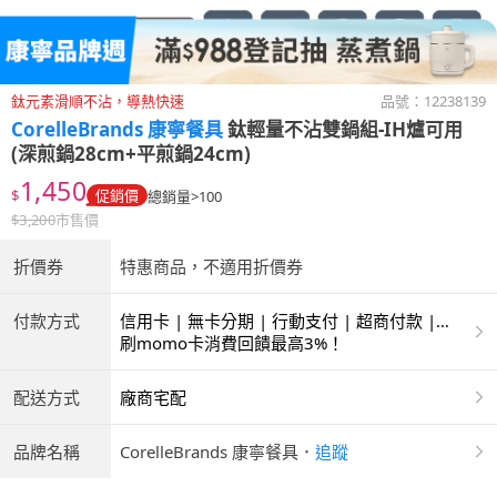
鈦元素滑順不沾，導熱快速
品號：
12238139
CorelleBrands 康寧餐具
鈦輕量不沾雙鍋組-IH爐可用
(深煎鍋28cm+平煎鍋24cm)
1,450
$
促銷價
總銷量>100
$
3,200
市售價
折價券
特惠商品，不適用折價券
付款方式
信用卡 | 無卡分期 | 行動支付 | 超商付款 |
ATM | 銀聯卡
刷momo卡消費回饋最高3%！
配送方式
廠商宅配
品牌名稱
CorelleBrands 康寧餐具
．
追蹤