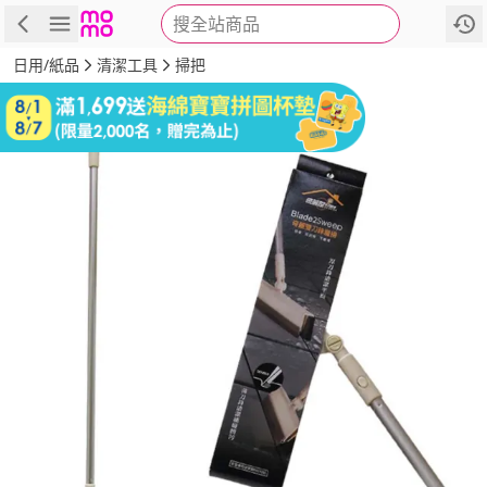
搜全站商品
商品
評價
詳情
規格
推薦
日用/紙品
清潔工具
掃把