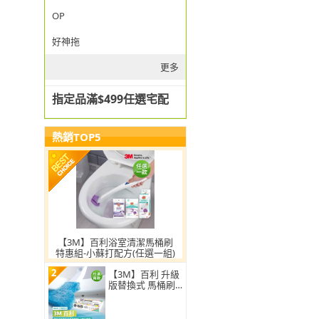
OP
好神拖
更多
指定品滿$499任選宅配
熱銷TOP5
【3M】百利浴室清潔馬桶刷
特惠組-小蘇打配方(任選一組)
2
【3M】百利 升級
版替換式 馬桶刷
特惠組(可任選2
組)