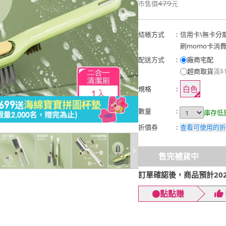
479
市售價
元
結帳方式
:
信用卡
\
無卡分
刷momo卡消
配送方式
:
廠商宅配
超商取貨
滿$
白色
規格
:
數量
:
庫存低
折價券
:
查看可使用的折
售完補貨中
訂單確認後，商品預計2026
點點賺