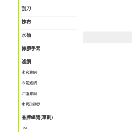
刮刀
抹布
水桶
橡膠手套
濾網
水管濾網
冷氣濾網
油煙濾網
水管疏通器
品牌總覽(筆劃)
3M