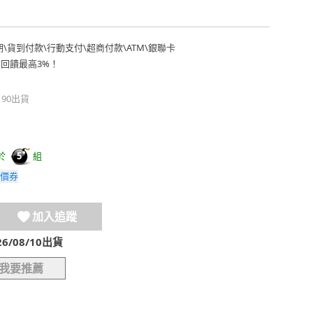
期
\
貨到付款
\
行動支付
\
超商付款
\
ATM
\
銀聯卡
費回饋最高3%！
190出貨
於
組
5
價券
加入追蹤
/08/10出貨
我要推薦