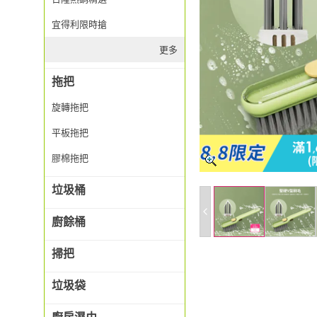
宜得利限時搶
更多
拖把
旋轉拖把
平板拖把
膠棉拖把
垃圾桶
廚餘桶
掃把
垃圾袋