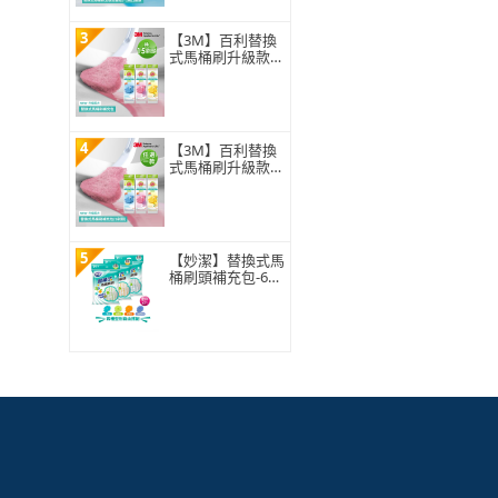
3
【3M】百利替換
式馬桶刷升級款
補充包-15刷頭入
(薰衣草/香檸/無
香 可任選)
4
【3M】百利替換
式馬桶刷升級款
補充包-5刷頭入
(薰衣草/香檸/無
香 可任選)
5
【妙潔】替換式馬
桶刷頭補充包-63
片超值任選組(21
片x3包自由搭配)