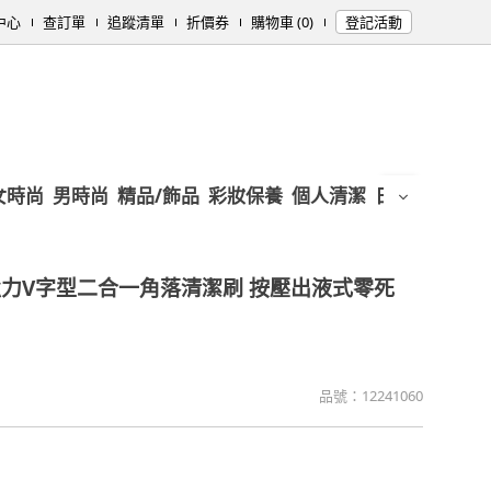
中心
查訂單
追蹤清單
折價券
購物車 (0)
登記活動
女時尚
男時尚
精品/飾品
彩妝保養
個人清潔
日用/紙品
母
力V字型二合一角落清潔刷 按壓出液式零死
品號：
12241060