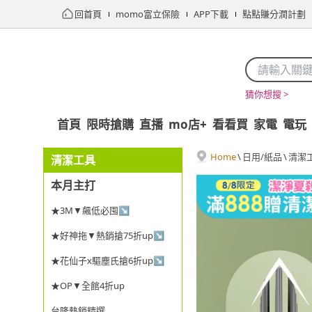
回首頁
momo富立保險
APP下載
點點賺分潤計劃
猜你想搜 >
首頁
限時搶購
直播
mo店+
看看買
家電
電玩
Home
\
日用/紙品
\
清潔
清潔工具
本月主打
★3M▼飆低必囤↘
★好神拖▼熱銷搶75折up↘
★花仙子x驅塵氏搶6折up↘
★OP▼全館4折up
台隆熱銷精選