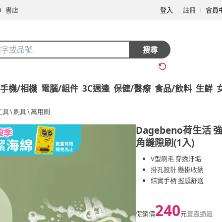
書店
登入
註冊
會員
搜尋
手機/相機
電腦/組件
3C週邊
保健/醫療
食品/飲料
生鮮
工具
\
刷具
\
萬用刷
Dagebeno荷生活
強
角縫隙刷(1入)
V型刷毛 穿透汙垢
掛孔設計 懸掛收納
結實手柄 握感舒適
240
促銷價
元
賣貴通報