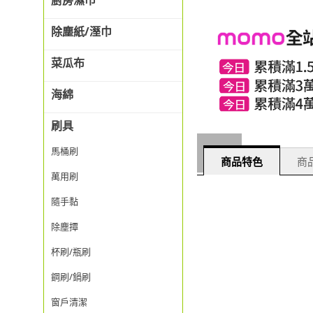
廚房濕巾
除塵紙/溼巾
菜瓜布
海綿
刷具
馬桶刷
商品特色
商品
萬用刷
隨手黏
除塵撢
杯刷/瓶刷
鋼刷/鍋刷
窗戶清潔