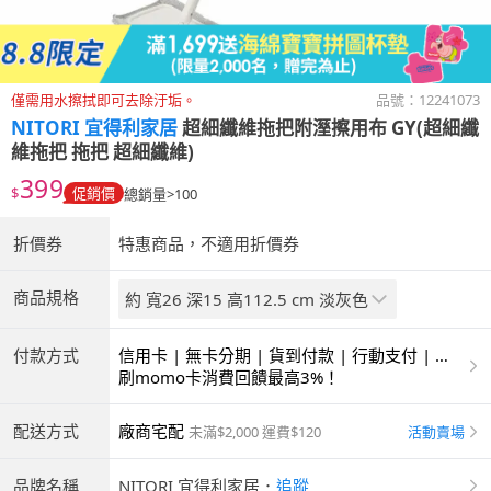
僅需用水擦拭即可去除汙垢。
品號：
12241073
NITORI 宜得利家居
超細纖維拖把附溼擦用布 GY(超細纖
維拖把 拖把 超細纖維)
399
$
促銷價
總銷量>100
折價券
特惠商品，不適用折價券
商品規格
約 寬26 深15 高112.5 cm 淡灰色
付款方式
信用卡 | 無卡分期 | 貨到付款 | 行動支付 | 超
商付款 | ATM | 銀聯卡
刷momo卡消費回饋最高3%！
配送方式
廠商宅配
活動賣場
未滿$2,000 運費$120
品牌名稱
NITORI 宜得利家居
．
追蹤