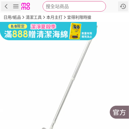
搜全站商品
商品
評價
詳情
規格
推薦
日用/紙品
清潔工具
本月主打
宜得利限時搶