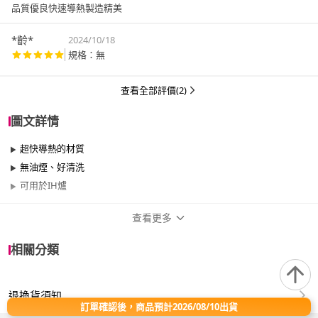
品質優良快速導熱製造精美
*齡*
2024/10/18
規格：無
查看全部評價(2)
圖文詳情
超快導熱的材質
無油煙、好清洗
可用於IH爐
查看更多
商品規格
相關分類
品牌名稱
Berndes 寶迪
退換貨須知
尺寸
21cm~25cm
訂單確認後，商品預計2026/08/10出貨