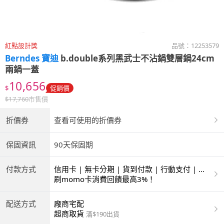
紅點設計獎
品號：
12253579
Berndes 寶迪
b.double系列黑武士不沾鍋雙層鍋24cm
兩鍋一蓋
10,656
$
促銷價
$
17,760
市售價
折價券
查看可使用的折價券
保固資訊
90天保固期
付款方式
信用卡 | 無卡分期 | 貨到付款 | 行動支付 | 超
商付款 | 銀聯卡
刷momo卡消費回饋最高3%！
配送方式
廠商宅配
超商取貨
滿$190出貨