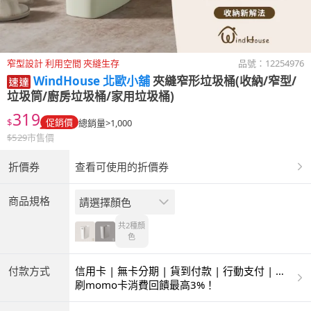
窄型設計 利用空間 夾縫生存
品號：
12254976
WindHouse 北歐小舖
夾縫窄形垃圾桶(收納/窄型/
垃圾筒/廚房垃圾桶/家用垃圾桶)
319
$
促銷價
總銷量>1,000
$
529
市售價
折價券
查看可使用的折價券
商品規格
請選擇顏色
共2種
顏
色
付款方式
信用卡 | 無卡分期 | 貨到付款 | 行動支付 | 超
商付款 | ATM | 銀聯卡
刷momo卡消費回饋最高3%！