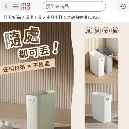
搜全站商品
商品
評價
詳情
規格
推薦
日用/紙品
清潔工具
本月主打
本館熱銷榜TOP30