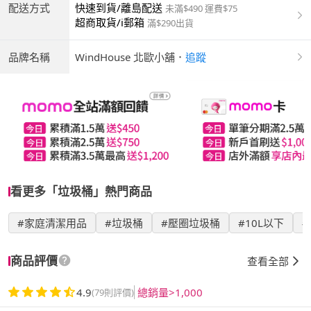
配送方式
快速到貨/離島配送
未滿$490 運費$75
超商取貨/i郵箱
滿$290出貨
品牌名稱
WindHouse 北歐小舖
．
追蹤
看更多「垃圾桶」熱門商品
#家庭清潔用品
#垃圾桶
#壓圈垃圾桶
#10L以下
商品評價
查看全部
4.9
總銷量>1,000
(79則評價)