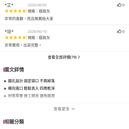
*芷*
2026/08/05
0
規格：極致灰
非常的喜歡，而且推薦給大家
*培*
2026/06/10
0
規格：極致灰
非常實用，出貨完整。
查看全部評價(79)
圖文詳情
圓孔設計 固定袋口 不再掉落
橫向寬口 輕鬆丟入 四周乾淨
材質厚實 做工精良 邊角圓潤
查看更多
商品規格
相關分類
品牌名稱
WindHouse 北歐小舖