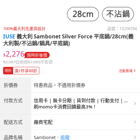
100%義大利生產與設計
品號：
12256764
IUSE
義大利 Sambonet Silver Force 平底鍋/28cm(義
大利製/不沾鍋/鍋具/平底鍋)
2,276
$
限時折後價
$
2,587
促銷價
$
3,980
市售價
滿1件享88折
現折
活動賣場
折價券
特惠商品，不適用折價券
付款方式
信用卡 | 無卡分期 | 貨到付款 | 行動支付 | 超
商付款 | ATM | 銀聯卡
刷momo卡消費回饋最高3%！
配送方式
廠商宅配
品牌名稱
Sambonet
．
追蹤